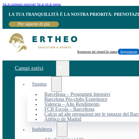
Vai al contenuto principale
Vai al piè di pagina
LA TUA TRANQUILLITÀ È LA NOSTRA PRIORITÀ: PRENOTAZ
Per saperne di più
Recensioni dei clienti
Chi siamo
Registrazione
Campi estivi
Spagna
Barcellona – Programmi Intensivi
Barcelona Pro-clubs Experience
Valencia – Alto Rendimento
FCB Escola – Barcellona
Calcio ad alte prestazioni per le ragazze del Bar
Atlético de Madrid
Inghilterra