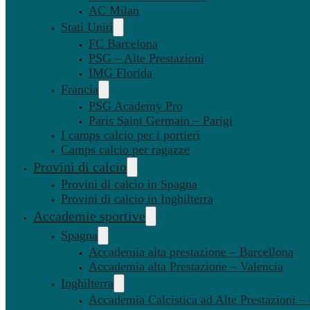
AC Milan
Stati Uniti
FC Barcelona
PSG – Alte Prestazioni
IMG Florida
Francia
PSG Academy Pro
Paris Saint Germain – Parigi
I camps calcio per i portieri
Camps calcio per ragazze
Provini di calcio
Provini di calcio in Spagna
Provini di calcio in Inghilterra
Accademie sportive
Spagna
Accademia alta prestazione – Barcellona
Accademia alta Prestazione – Valencia
Inghilterra
Accademia Calcistica ad Alte Prestazioni 