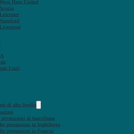
– West Ham United
 Scozia
Leicester
 Stamford
 Liverpool
a
SA
ida
ati Uniti
ti di alto livello
tazioni
 prestazioni di barcellona
te prestazioni in Inghilterra
lte prestazioni in Francia