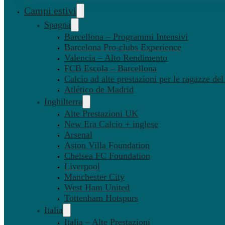
Campi estivi
Spagna
Barcellona – Programmi Intensivi
Barcelona Pro-clubs Experience
Valencia – Alto Rendimento
FCB Escola – Barcellona
Calcio ad alte prestazioni per le ragazze de
Atlético de Madrid
Inghilterra
Alte Prestazioni UK
New Era Calcio + inglese
Arsenal
Aston Villa Foundation
Chelsea FC Foundation
Liverpool
Manchester City
West Ham United
Tottenham Hotspurs
Italia
Italia – Alte Prestazioni