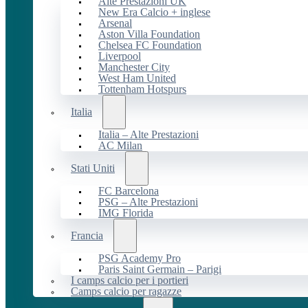
Alte Prestazioni UK
New Era Calcio + inglese
Arsenal
Aston Villa Foundation
Chelsea FC Foundation
Liverpool
Manchester City
West Ham United
Tottenham Hotspurs
Italia
Italia – Alte Prestazioni
AC Milan
Stati Uniti
FC Barcelona
PSG – Alte Prestazioni
IMG Florida
Francia
PSG Academy Pro
Paris Saint Germain – Parigi
I camps calcio per i portieri
Camps calcio per ragazze