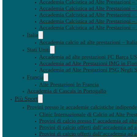
Accademia Calcistica ad Alte Prestazioni 
Accademia Calcistica ad Alte Prestazioni –
Accademia Calcistica ad Alte Prestazioni – 
Accademia Calcistica ad Alte Prestazioni –
Accademia Calcistica ad Alte Prestazioni –
Italia
Accademia calcio ad alte prestazioni – Itali
Stati Uniti
Accademia ad alte prestazioni FC Barça U
Accademia ad Alte Prestazioni IMG in Flor
Accademia ad Alte Prestazioni PSG Negli St
Francia
Alte Prestazioni In Francia
Accademia di Cascais in Portogallo
Più Sport
Provini presso le accademie calcistiche indipenden
Clinic Internazionale di Calcio ad Alte Pres
Provini di calcio presso l’ accademia ad alte
Provini di calcio offerti dall’accademia ad al
Provini di calcio offerti dall’accademia ad a