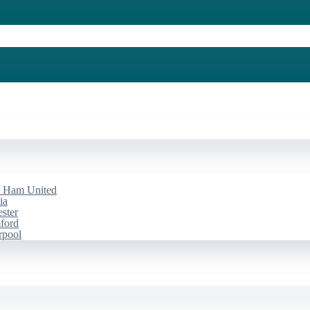
st Ham United
ia
ester
mford
rpool