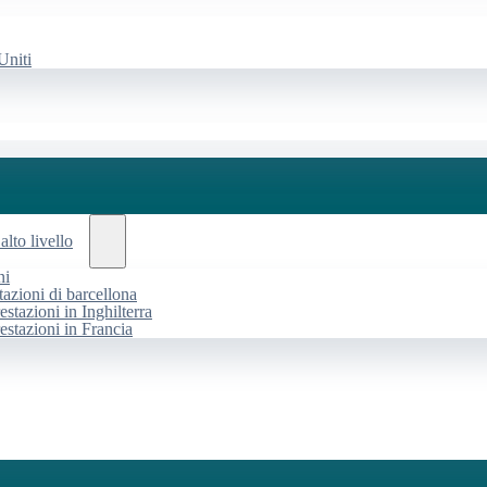
Uniti
alto livello
ni
tazioni di barcellona
estazioni in Inghilterra
restazioni in Francia