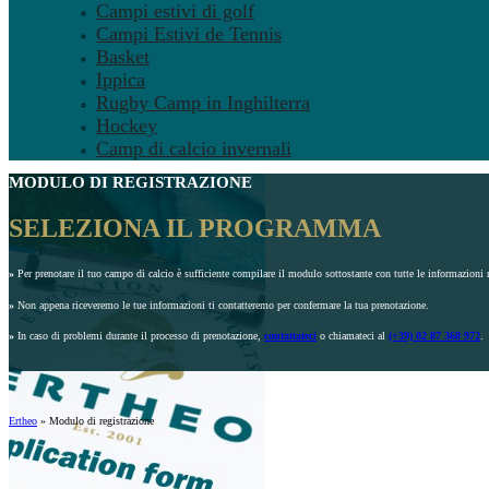
Campi estivi di golf
Campi Estivi de Tennis
Basket
Ippica
Rugby Camp in Inghilterra
Hockey
Camp di calcio invernali
MODULO DI REGISTRAZIONE
SELEZIONA IL PROGRAMMA
»
Per prenotare il tuo campo di calcio è sufficiente compilare il modulo sottostante con tutte le informazioni r
»
Non appena riceveremo le tue informazioni ti contatteremo per confermare la tua prenotazione.
»
In caso di problemi durante il processo di prenotazione,
contattateci
o chiamateci al
(+39) 02 87 368 972
.
Ertheo
»
Modulo di registrazione