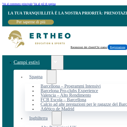
Vai al contenuto principale
Vai al piè di pagina
LA TUA TRANQUILLITÀ È LA NOSTRA PRIORITÀ: PRENOTAZ
Per saperne di più
Recensioni dei clienti
Chi siamo
Registrazione
Campi estivi
Spagna
Barcellona – Programmi Intensivi
Barcelona Pro-clubs Experience
Valencia – Alto Rendimento
FCB Escola – Barcellona
Calcio ad alte prestazioni per le ragazze del Bar
Atlético de Madrid
Inghilterra