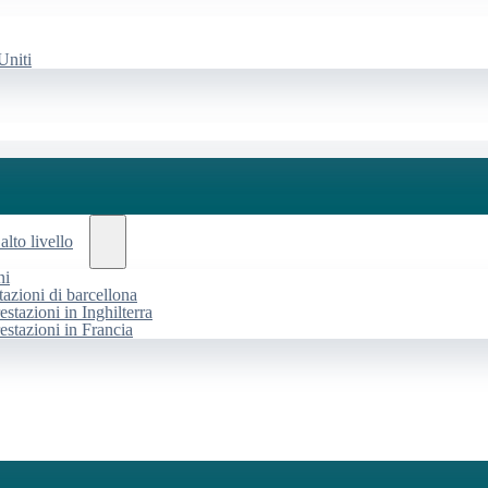
Uniti
alto livello
ni
tazioni di barcellona
estazioni in Inghilterra
restazioni in Francia