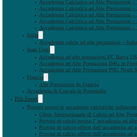
Accademia Calcistica ad Alte Prestazioni 
Accademia Calcistica ad Alte Prestazioni –
Accademia Calcistica ad Alte Prestazioni – 
Accademia Calcistica ad Alte Prestazioni –
Accademia Calcistica ad Alte Prestazioni –
Italia
Accademia calcio ad alte prestazioni – Itali
Stati Uniti
Accademia ad alte prestazioni FC Barça U
Accademia ad Alte Prestazioni IMG in Flor
Accademia ad Alte Prestazioni PSG Negli St
Francia
Alte Prestazioni In Francia
Accademia di Cascais in Portogallo
Più Sport
Provini presso le accademie calcistiche indipenden
Clinic Internazionale di Calcio ad Alte Pres
Provini di calcio presso l’ accademia ad alte
Provini di calcio offerti dall’accademia ad al
Provini di calcio offerti dall’accademia ad a