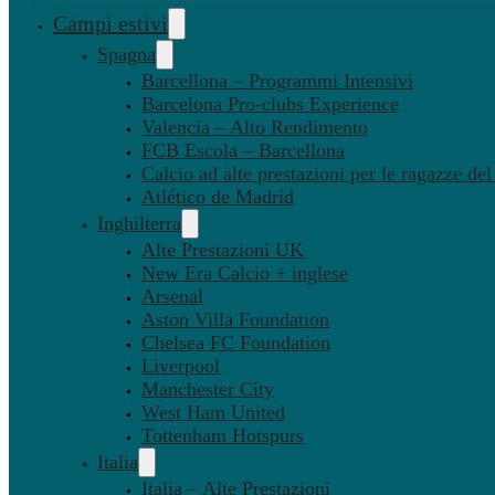
Campi estivi
Spagna
Barcellona – Programmi Intensivi
Barcelona Pro-clubs Experience
Valencia – Alto Rendimento
FCB Escola – Barcellona
Calcio ad alte prestazioni per le ragazze de
Atlético de Madrid
Inghilterra
Alte Prestazioni UK
New Era Calcio + inglese
Arsenal
Aston Villa Foundation
Chelsea FC Foundation
Liverpool
Manchester City
West Ham United
Tottenham Hotspurs
Italia
Italia – Alte Prestazioni