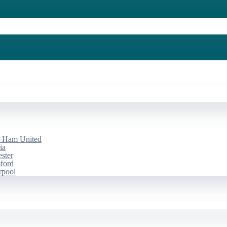
st Ham United
ia
ester
mford
rpool