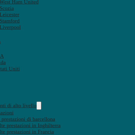
– West Ham United
 Scozia
Leicester
 Stamford
 Liverpool
a
SA
ida
ati Uniti
ti di alto livello
tazioni
 prestazioni di barcellona
te prestazioni in Inghilterra
lte prestazioni in Francia