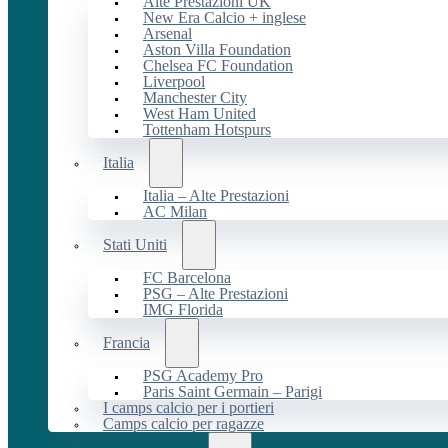
Alte Prestazioni UK
New Era Calcio + inglese
Arsenal
Aston Villa Foundation
Chelsea FC Foundation
Liverpool
Manchester City
West Ham United
Tottenham Hotspurs
Italia
Italia – Alte Prestazioni
AC Milan
Stati Uniti
FC Barcelona
PSG – Alte Prestazioni
IMG Florida
Francia
PSG Academy Pro
Paris Saint Germain – Parigi
I camps calcio per i portieri
Camps calcio per ragazze