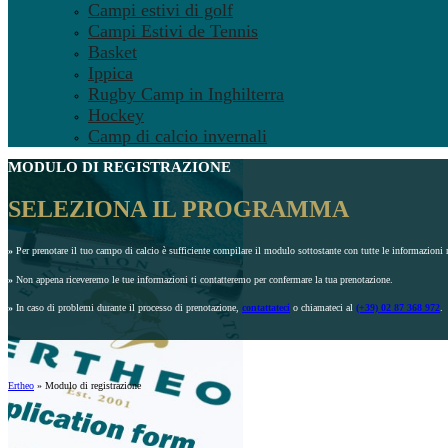
Campi estivi di golf
Campi Estivi de Tennis
Basket
Ippica
Rugby Camp in Inghilterra
Hockey
Camp di calcio invernali
MODULO DI REGISTRAZIONE
SELEZIONA IL PROGRAMMA
»
Per prenotare il tuo campo di calcio è sufficiente compilare il modulo sottostante con tutte le informazioni r
»
Non appena riceveremo le tue informazioni ti contatteremo per confermare la tua prenotazione.
»
In caso di problemi durante il processo di prenotazione,
contattateci
o chiamateci al
(+39) 02 87 368 972
.
Ertheo
»
Modulo di registrazione