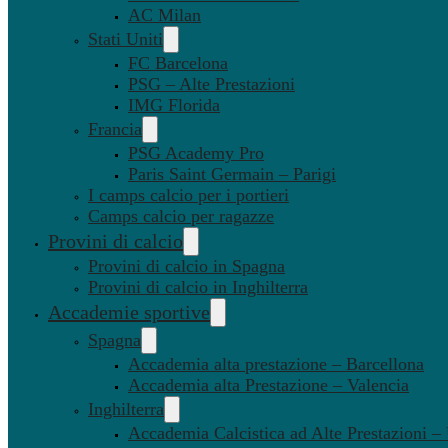
AC Milan
Stati Uniti
FC Barcelona
PSG – Alte Prestazioni
IMG Florida
Francia
PSG Academy Pro
Paris Saint Germain – Parigi
I camps calcio per i portieri
Camps calcio per ragazze
Provini di calcio
Provini di calcio in Spagna
Provini di calcio in Inghilterra
Accademie sportive
Spagna
Accademia alta prestazione – Barcellona
Accademia alta Prestazione – Valencia
Inghilterra
Accademia Calcistica ad Alte Prestazioni 