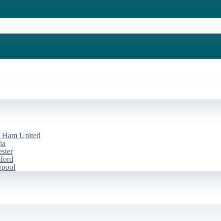
st Ham United
ia
ester
mford
rpool