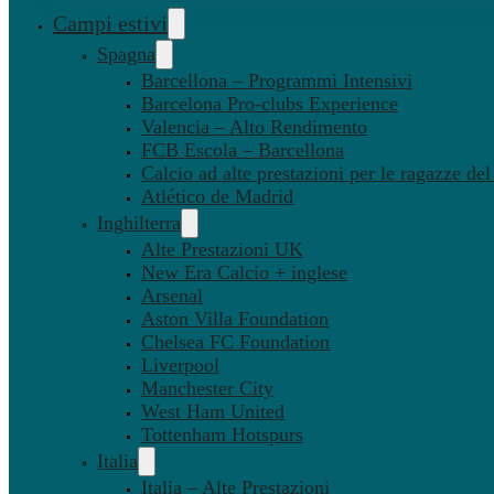
Campi estivi
Spagna
Barcellona – Programmi Intensivi
Barcelona Pro-clubs Experience
Valencia – Alto Rendimento
FCB Escola – Barcellona
Calcio ad alte prestazioni per le ragazze de
Atlético de Madrid
Inghilterra
Alte Prestazioni UK
New Era Calcio + inglese
Arsenal
Aston Villa Foundation
Chelsea FC Foundation
Liverpool
Manchester City
West Ham United
Tottenham Hotspurs
Italia
Italia – Alte Prestazioni