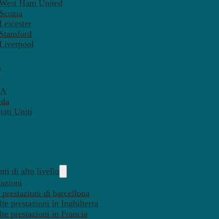
– West Ham United
 Scozia
Leicester
 Stamford
 Liverpool
a
SA
ida
ati Uniti
ti di alto livello
tazioni
 prestazioni di barcellona
te prestazioni in Inghilterra
lte prestazioni in Francia