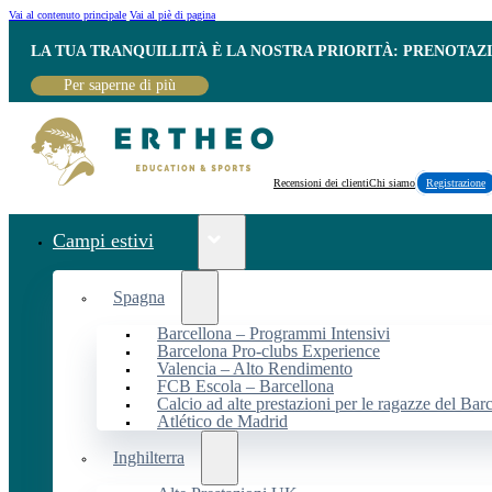
Vai al contenuto principale
Vai al piè di pagina
LA TUA TRANQUILLITÀ È LA NOSTRA PRIORITÀ: PRENOTAZ
Per saperne di più
Recensioni dei clienti
Chi siamo
Registrazione
Campi estivi
Spagna
Barcellona – Programmi Intensivi
Barcelona Pro-clubs Experience
Valencia – Alto Rendimento
FCB Escola – Barcellona
Calcio ad alte prestazioni per le ragazze del Bar
Atlético de Madrid
Inghilterra