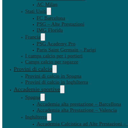
AC Milan
Stati Uniti
FC Barcelona
PSG – Alte Prestazioni
IMG Florida
Francia
PSG Academy Pro
Paris Saint Germain – Parigi
I camps calcio per i portieri
Camps calcio per ragazze
Provini di calcio
Provini di calcio in Spagna
Provini di calcio in Inghilterra
Accademie sportive
Spagna
Accademia alta prestazione – Barcellona
Accademia alta Prestazione – Valencia
Inghilterra
Accademia Calcistica ad Alte Prestazioni 