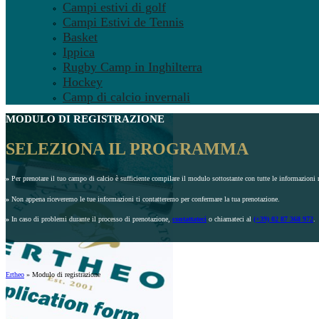
Campi estivi di golf
Campi Estivi de Tennis
Basket
Ippica
Rugby Camp in Inghilterra
Hockey
Camp di calcio invernali
MODULO DI REGISTRAZIONE
SELEZIONA IL PROGRAMMA
»
Per prenotare il tuo campo di calcio è sufficiente compilare il modulo sottostante con tutte le informazioni r
»
Non appena riceveremo le tue informazioni ti contatteremo per confermare la tua prenotazione.
»
In caso di problemi durante il processo di prenotazione,
contattateci
o chiamateci al
(+39) 02 87 368 972
.
Ertheo
»
Modulo di registrazione