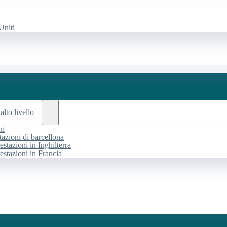
Uniti
alto livello
ni
tazioni di barcellona
estazioni in Inghilterra
restazioni in Francia