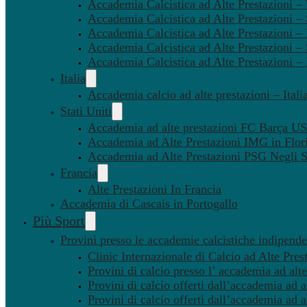
Accademia Calcistica ad Alte Prestazioni 
Accademia Calcistica ad Alte Prestazioni –
Accademia Calcistica ad Alte Prestazioni – 
Accademia Calcistica ad Alte Prestazioni –
Accademia Calcistica ad Alte Prestazioni –
Italia
Accademia calcio ad alte prestazioni – Itali
Stati Uniti
Accademia ad alte prestazioni FC Barça U
Accademia ad Alte Prestazioni IMG in Flor
Accademia ad Alte Prestazioni PSG Negli St
Francia
Alte Prestazioni In Francia
Accademia di Cascais in Portogallo
Più Sport
Provini presso le accademie calcistiche indipenden
Clinic Internazionale di Calcio ad Alte Pres
Provini di calcio presso l’ accademia ad alte
Provini di calcio offerti dall’accademia ad al
Provini di calcio offerti dall’accademia ad a