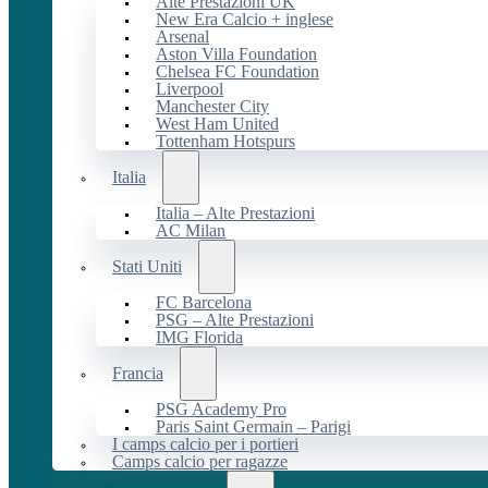
Alte Prestazioni UK
New Era Calcio + inglese
Arsenal
Aston Villa Foundation
Chelsea FC Foundation
Liverpool
Manchester City
West Ham United
Tottenham Hotspurs
Italia
Italia – Alte Prestazioni
AC Milan
Stati Uniti
FC Barcelona
PSG – Alte Prestazioni
IMG Florida
Francia
PSG Academy Pro
Paris Saint Germain – Parigi
I camps calcio per i portieri
Camps calcio per ragazze