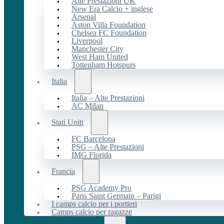
Alte Prestazioni UK
New Era Calcio + inglese
Arsenal
Aston Villa Foundation
Chelsea FC Foundation
Liverpool
Manchester City
West Ham United
Tottenham Hotspurs
Italia
Italia – Alte Prestazioni
AC Milan
Stati Uniti
FC Barcelona
PSG – Alte Prestazioni
IMG Florida
Francia
PSG Academy Pro
Paris Saint Germain – Parigi
I camps calcio per i portieri
Camps calcio per ragazze