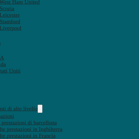
– West Ham United
 Scozia
Leicester
 Stamford
 Liverpool
a
SA
ida
ati Uniti
ti di alto livello
tazioni
 prestazioni di barcellona
te prestazioni in Inghilterra
lte prestazioni in Francia