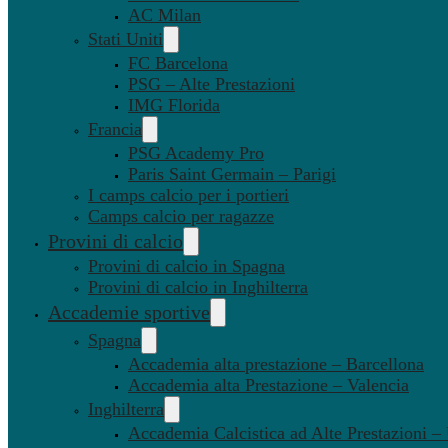
AC Milan
Stati Uniti
FC Barcelona
PSG – Alte Prestazioni
IMG Florida
Francia
PSG Academy Pro
Paris Saint Germain – Parigi
I camps calcio per i portieri
Camps calcio per ragazze
Provini di calcio
Provini di calcio in Spagna
Provini di calcio in Inghilterra
Accademie sportive
Spagna
Accademia alta prestazione – Barcellona
Accademia alta Prestazione – Valencia
Inghilterra
Accademia Calcistica ad Alte Prestazioni 