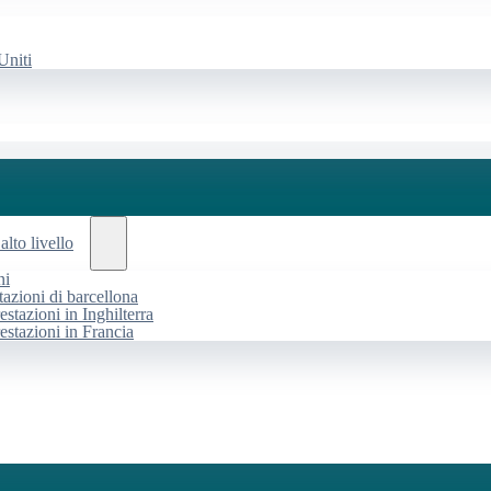
Uniti
alto livello
ni
tazioni di barcellona
estazioni in Inghilterra
restazioni in Francia