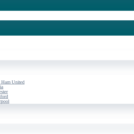
st Ham United
ia
ester
mford
rpool