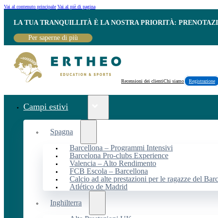
Vai al contenuto principale
Vai al piè di pagina
LA TUA TRANQUILLITÀ È LA NOSTRA PRIORITÀ: PRENOTAZ
Per saperne di più
Recensioni dei clienti
Chi siamo
Registrazione
Campi estivi
Spagna
Barcellona – Programmi Intensivi
Barcelona Pro-clubs Experience
Valencia – Alto Rendimento
FCB Escola – Barcellona
Calcio ad alte prestazioni per le ragazze del Bar
Atlético de Madrid
Inghilterra