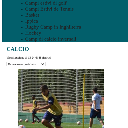
Campi estivi di golf
Campi Estivi de Tennis
Basket
Ippica
Rugby Camp in Inghilterra
Hockey
Camp di calcio invernali
CALCIO
Visualizzazione di 13-24 di 48 risultati