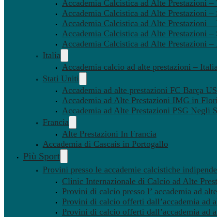
Accademia Calcistica ad Alte Prestazioni 
Accademia Calcistica ad Alte Prestazioni –
Accademia Calcistica ad Alte Prestazioni – 
Accademia Calcistica ad Alte Prestazioni –
Accademia Calcistica ad Alte Prestazioni –
Italia
Accademia calcio ad alte prestazioni – Itali
Stati Uniti
Accademia ad alte prestazioni FC Barça U
Accademia ad Alte Prestazioni IMG in Flor
Accademia ad Alte Prestazioni PSG Negli St
Francia
Alte Prestazioni In Francia
Accademia di Cascais in Portogallo
Più Sport
Provini presso le accademie calcistiche indipenden
Clinic Internazionale di Calcio ad Alte Pres
Provini di calcio presso l’ accademia ad alte
Provini di calcio offerti dall’accademia ad al
Provini di calcio offerti dall’accademia ad a