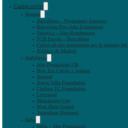
Campi estivi
Spagna
Barcellona – Programmi Intensivi
Barcelona Pro-clubs Experience
Valencia – Alto Rendimento
FCB Escola – Barcellona
Calcio ad alte prestazioni per le ragazze de
Atlético de Madrid
Inghilterra
Alte Prestazioni UK
New Era Calcio + inglese
Arsenal
Aston Villa Foundation
Chelsea FC Foundation
Liverpool
Manchester City
West Ham United
Tottenham Hotspurs
Italia
Italia – Alte Prestazioni