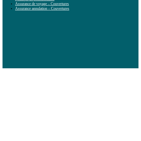
Assurance de voyage – Couvertures
Assurance annulation – Couvertures