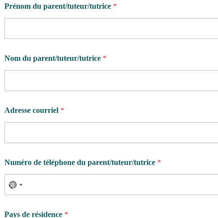
Prénom du parent/tuteur/tutrice
*
'
a
t
h
l
è
Nom du parent/tuteur/tutrice
*
t
e
s
o
u
h
Adresse courriel
*
a
i
t
e
z
Numéro de téléphone du parent/tuteur/tutrice
*
-
v
o
u
s
q
Pays de résidence
*