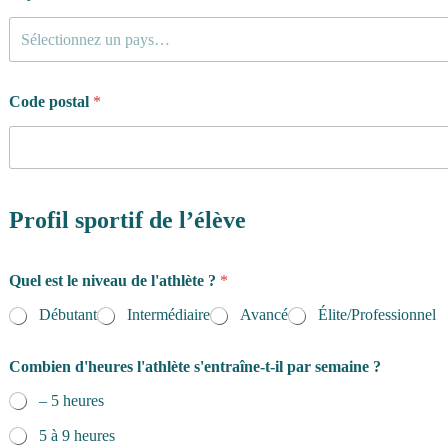
u
e
Sélectionnez un pays…
s
t
i
o
Code postal
*
n
s
Profil sportif de l’élève
Quel est le niveau de l'athlète ?
*
Débutant
Intermédiaire
Avancé
Élite/Professionnel
Combien d'heures l'athlète s'entraîne-t-il par semaine ?
– 5 heures
5 à 9 heures