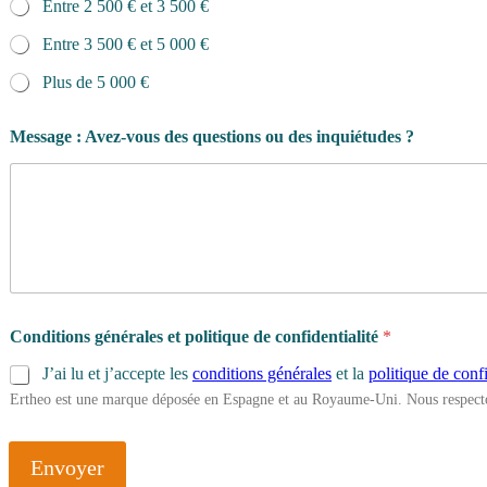
Entre 2 500 € et 3 500 €
Entre 3 500 € et 5 000 €
Plus de 5 000 €
Q
Message : Avez-vous des questions ou des inquiétudes ?
u
e
l
d
e
b
u
t
?
Conditions générales et politique de confidentialité
*
J’ai lu et j’accepte les
conditions générales
et la
politique de confi
Ertheo est une marque déposée en Espagne et au Royaume-Uni. Nous respecto
Envoyer