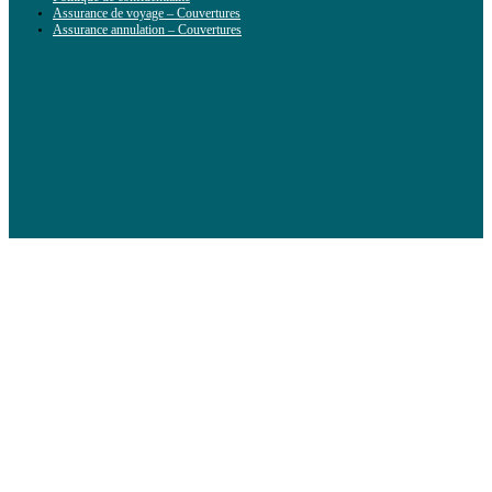
Assurance de voyage – Couvertures
Assurance annulation – Couvertures