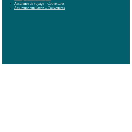
Assurance de voyage – Couvertures
Assurance annulation – Couvertures