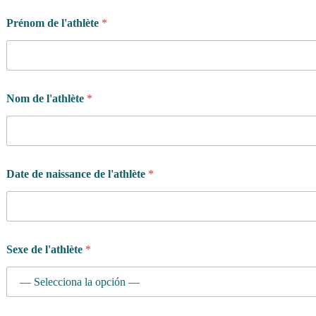
Prénom de l'athlète
*
Nom de l'athlète
*
d
Date de naissance de l'athlète
*
e
c
o
n
s
a
Sexe de l'athlète
*
c
r
e
r
d