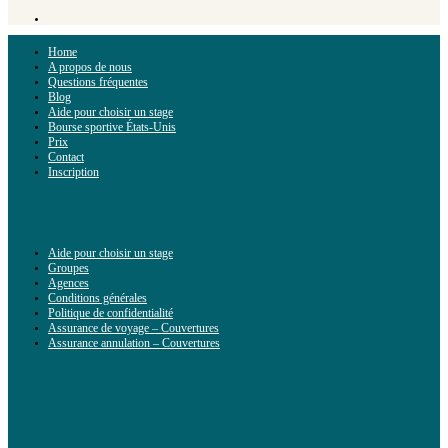
Home
A propos de nous
Questions fréquentes
Blog
Aide pour choisir un stage
Bourse sportive États-Unis
Prix
Contact
Inscription
Aide pour choisir un stage
Groupes
Agences
Conditions générales
Politique de confidentialité
Assurance de voyage – Couvertures
Assurance annulation – Couvertures