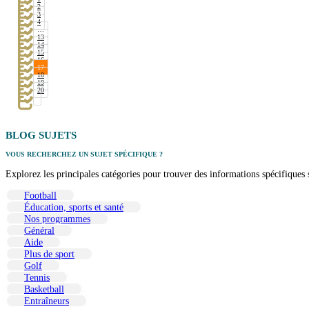
2
3
4
…
13
14
15
16
17
18
19
20
BLOG
SUJETS
VOUS RECHERCHEZ UN SUJET SPÉCIFIQUE ?
Explorez les principales catégories pour trouver des informations spécifiques su
Football
Éducation, sports et santé
Nos programmes
Général
Aide
Plus de sport
Golf
Tennis
Basketball
Entraîneurs