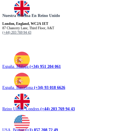
Nuestra Oficina En Reino Unido
London, England, WC2A 1ET
87 Chancery Lane, Third Floor, A&T
(+44) 203 769 94 43
España. Málaga
(+34) 951 204 061
España. Barcelona
(+34) 93 018 6626
Reino Unido. Londres
(+44) 203 769 94 43
USA. Boston
(+1) 857 208 72 49