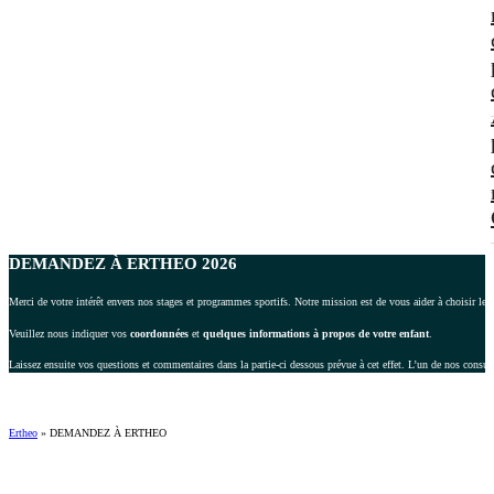
DEMANDEZ À ERTHEO 2026
Merci de votre intérêt envers nos stages et programmes sportifs. Notre mission est de vous aider à choisir le 
Veuillez nous indiquer vos
coordonnées
et
quelques informations à propos de votre enfant
.
Laissez ensuite vos questions et commentaires dans la partie-ci dessous prévue à cet effet. L’un de nos consul
Ertheo
»
DEMANDEZ À ERTHEO