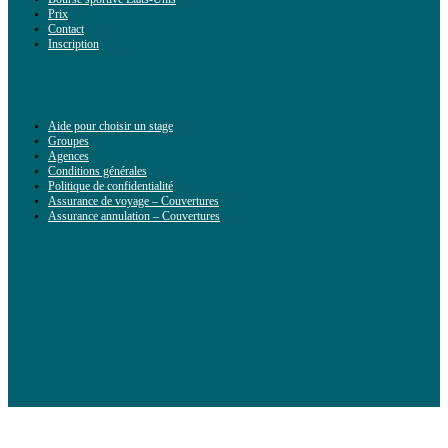
Prix
Contact
Inscription
Aide pour choisir un stage
Groupes
Agences
Conditions générales
Politique de confidentialité
Assurance de voyage – Couvertures
Assurance annulation – Couvertures