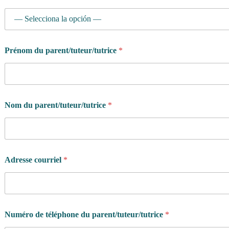
l
Prénom du parent/tuteur/tutrice
*
e
t
é
l
é
p
Nom du parent/tuteur/tutrice
*
h
o
n
e
u
n
Adresse courriel
*
Numéro de téléphone du parent/tuteur/tutrice
*