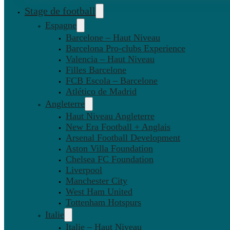
Stage de football
Espagne
Barcelone – Haut Niveau
Barcelona Pro-clubs Experience
Valencia – Haut Niveau
Filles Barcelone
FCB Escola – Barcelone
Atlético de Madrid
Angleterre
Haut Niveau Angleterre
New Era Football + Anglais
Arsenal Football Development
Aston Villa Foundation
Chelsea FC Foundation
Liverpool
Manchester City
West Ham United
Tottenham Hotspurs
Italie
Italie – Haut Niveau