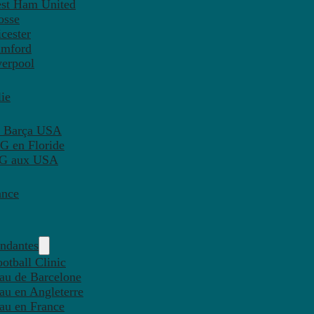
est Ham United
osse
cester
amford
verpool
ie
C Barça USA
G en Floride
PSG aux USA
ance
endantes
otball Clinic
eau de Barcelone
eau en Angleterre
eau en France