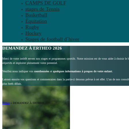
CAMPS DE GOLF
stages de Tennis
Basketball
Équitation
Rugby
Hockey
Stages de football d´hiver
DEMANDEZ À ERTHEO 2026
Merci de votre intérêt envers nos stages et programmes sportifs. Notre mission est de vous aider à choisir le
objectifs et exploiter pleinement votre potentiel.
Veuillez nous indiquer vos
coordonnées
et
quelques informations à propos de votre enfant
.
Laissez ensuite vos questions et commentaires dans la partie-ci dessous prévue à cet effet. L’un de nos consu
plus brefs délais.
Ertheo
»
DEMANDEZ À ERTHEO