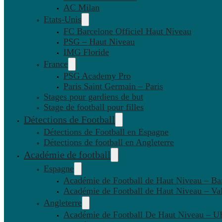
AC Milan
Etats-Unis
FC Barcelone Officiel Haut Niveau
PSG – Haut Niveau
IMG Floride
France
PSG Academy Pro
Paris Saint Germain – Paris
Stages pour gardiens de but
Stage de football pour filles
Détections de Football
Détections de Football en Espagne
Détections de football en Angleterre
Académie de football
Espagne
Académie de Football de Haut Niveau – Ba
Académie de Football de Haut Niveau – Va
Angleterre
Académie de Football De Haut Niveau – U