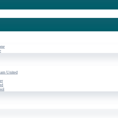
one
e
Ham United
er
rd
ool