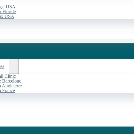
arça USA
 Floride
aux USA
tes
l Clinic
de Barcelone
n Angleterre
n France