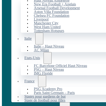
Haut Niveau Angleterre
New Era Football + Anglais
Arsenal Football Development
Aston Villa Foundation
Chelsea FC Foundation
Liverpool
Manchester City
West Ham United
Tottenham Hotspurs
Italie
Italie – Haut Niveau
AC Milan
Etats-Unis
FC Barcelone Officiel Haut Niveau
PSG – Haut Niveau
IMG Floride
France
PSG Academy Pro
Paris Saint Germain – Paris
Stages pour gardiens de but
Stage de football pour filles