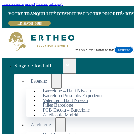
Passer au contenu principal
Passer au pied de page
VOTRE TRANQUILLITÉ D'ESPRIT EST NOTRE PRIORITÉ: RÉ
En savoir plus
Avis des clients
A propos de nous
Inscription
Stage de football
Espagne
Barcelone – Haut Niveau
Barcelona Pro-clubs Experience
Valencia – Haut Niveau
Filles Barcelone
FCB Escola – Barcelone
Atlético de Madrid
Angleterre