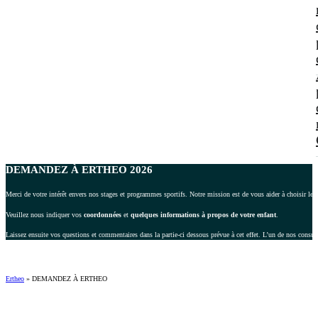
DEMANDEZ À ERTHEO 2026
Merci de votre intérêt envers nos stages et programmes sportifs. Notre mission est de vous aider à choisir le 
Veuillez nous indiquer vos
coordonnées
et
quelques informations à propos de votre enfant
.
Laissez ensuite vos questions et commentaires dans la partie-ci dessous prévue à cet effet. L’un de nos consul
Ertheo
»
DEMANDEZ À ERTHEO