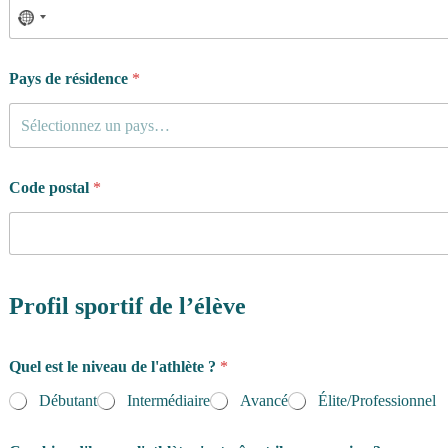
Pays de résidence
*
Sélectionnez un pays…
Code postal
*
s
'
Profil sportif de l’élève
e
n
t
Quel est le niveau de l'athlète ?
*
r
a
Débutant
Intermédiaire
Avancé
Élite/Professionnel
î
n