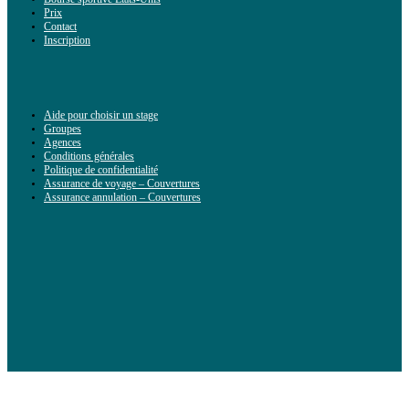
Prix
Contact
Inscription
Aide pour choisir un stage
Groupes
Agences
Conditions générales
Politique de confidentialité
Assurance de voyage – Couvertures
Assurance annulation – Couvertures