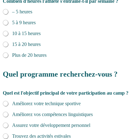
e
Combien d'heures l'athlète s'entraîne-t-il par semaine ?
-
– 5 heures
t
-
5 à 9 heures
i
l
10 à 15 heures
b
u
15 à 20 heures
d
g
Plus de 20 heures
e
t
*
Quel programme recherchez-vous ?
Quel est l'objectif principal de votre participation au camp ?
Améliorez votre technique sportive
Améliorez vos compétences linguistiques
Assurez votre développement personnel
Trouvez des activités estivales