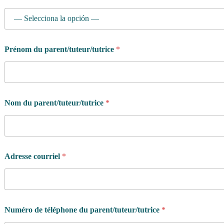
Prénom du parent/tuteur/tutrice
*
Nom du parent/tuteur/tutrice
*
Adresse courriel
*
C
Numéro de téléphone du parent/tuteur/tutrice
*
o
d