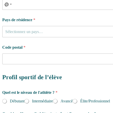
e
S
e
x
Pays de résidence
*
e
d
Sélectionnez un pays…
u
r
é
e
Code postal
*
Profil sportif de l’élève
Quel est le niveau de l'athlète ?
*
Débutant
Intermédiaire
Avancé
Élite/Professionnel