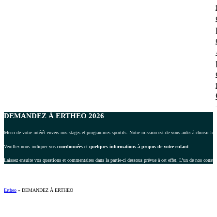
DEMANDEZ À ERTHEO 2026
Merci de votre intérêt envers nos stages et programmes sportifs. Notre mission est de vous aider à choisir le 
Veuillez nous indiquer vos
coordonnées
et
quelques informations à propos de votre enfant
.
Laissez ensuite vos questions et commentaires dans la partie-ci dessous prévue à cet effet. L’un de nos consul
Ertheo
»
DEMANDEZ À ERTHEO