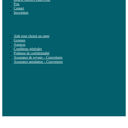
Prix
Contact
Inscription
Aide pour choisir un stage
Groupes
Agences
Conditions générales
Politique de confidentialité
Assurance de voyage – Couvertures
Assurance annulation – Couvertures