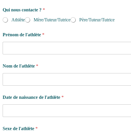
n
Qui nous contacte ?
*
a
i
Athlète
Mère/Tuteur/Tutrice
Père/Tuteur/Tutrice
s
s
a
Prénom de l'athlète
*
n
c
e
C
o
Nom de l'athlète
*
m
b
i
e
n
*
Date de naissance de l'athlète
*
Sexe de l'athlète
*