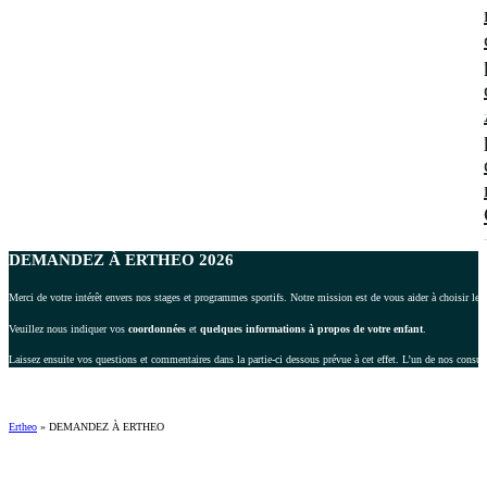
DEMANDEZ À ERTHEO 2026
Merci de votre intérêt envers nos stages et programmes sportifs. Notre mission est de vous aider à choisir le 
Veuillez nous indiquer vos
coordonnées
et
quelques informations à propos de votre enfant
.
Laissez ensuite vos questions et commentaires dans la partie-ci dessous prévue à cet effet. L’un de nos consul
Ertheo
»
DEMANDEZ À ERTHEO