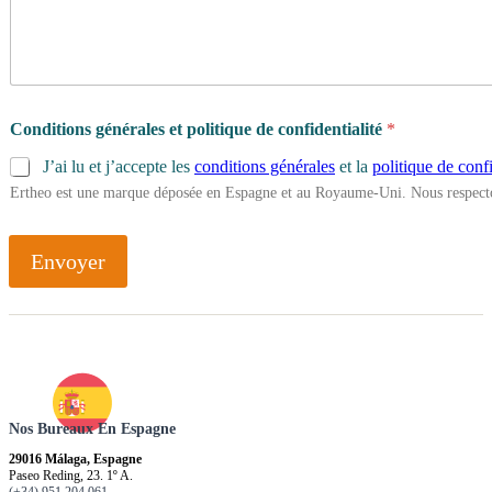
a
m
m
e
b
u
Conditions générales et politique de confidentialité
*
t
J’ai lu et j’accepte les
conditions générales
et la
politique de confi
?
Ertheo est une marque déposée en Espagne et au Royaume-Uni. Nous respecto
d
e
Envoyer
Nos Bureaux En Espagne
29016 Málaga, Espagne
Paseo Reding, 23. 1º A.
(+34) 951 204 061