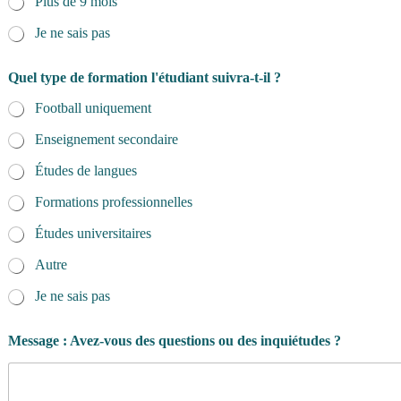
Plus de 9 mois
Je ne sais pas
Quel type de formation l'étudiant suivra-t-il ?
Football uniquement
Enseignement secondaire
Études de langues
Formations professionnelles
Études universitaires
Autre
Je ne sais pas
p
Message : Avez-vous des questions ou des inquiétudes ?
r
o
g
r