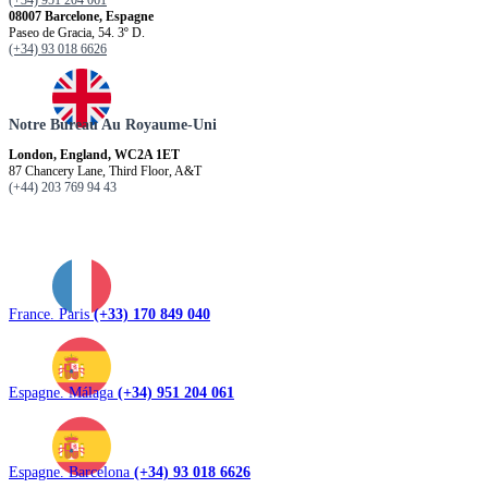
08007 Barcelone, Espagne
Paseo de Gracia, 54. 3º D.
(+34) 93 018 6626
Notre Bureau Au Royaume-Uni
London, England, WC2A 1ET
87 Chancery Lane, Third Floor, A&T
(+44) 203 769 94 43
France. Paris
(+33) 170 849 040
Espagne. Málaga
(+34) 951 204 061
Espagne. Barcelona
(+34) 93 018 6626