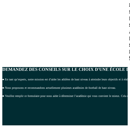
DEMANDEZ DES CONSEILS
SUR LE CHOIX D'UNE ÉCOLE D
■ En tant qu’experts, notre mission est d’aider les athlètes de haut niveau à atteindre leurs objectifs et à réalis
■ Nous proposons et recommandons actuellement plusieurs académies de football de haut niveau.
■ Veuillez remplir ce formulaire pour nous aider à déterminer l’académie qui vous convient le mieux. Cela n