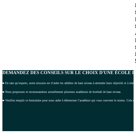
DEMANDEZ DES CONSEILS
SUR LE CHOIX D'UNE ÉCOLE D
■ En tant qu’experts, notre mission est d’aider les athlètes de haut niveau à atteindre leurs objectifs et à réalis
■ Nous proposons et recommandons actuellement plusieurs académies de football de haut niveau.
■ Veuillez remplir ce formulaire pour nous aider à déterminer l’académie qui vous convient le mieux. Cela n