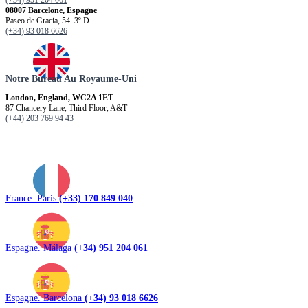
08007 Barcelone, Espagne
Paseo de Gracia, 54. 3º D.
(+34) 93 018 6626
Notre Bureau Au Royaume-Uni
London, England, WC2A 1ET
87 Chancery Lane, Third Floor, A&T
(+44) 203 769 94 43
France. Paris
(+33) 170 849 040
Espagne. Málaga
(+34) 951 204 061
Espagne. Barcelona
(+34) 93 018 6626