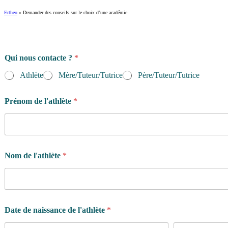
Ertheo
»
Demander des conseils sur le choix d’une académie
Qui nous contacte ?
*
Athlète
Mère/Tuteur/Tutrice
Père/Tuteur/Tutrice
l
Prénom de l'athlète
*
e
d
e
C
o
d
Nom de l'athlète
*
e
Date de naissance de l'athlète
*