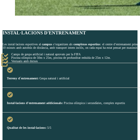
INSTAL·LACIONS D'ENTRENAMENT
Les instal·lacions esportives al
campus
s’organitzen als
complexos esportius
: el centre d’entrenament princi
10 minuts amb autobús de distància, amb transport intern inclòs, on cada espai ha estat pensat per maximitza
Camps de gespa artificial i natural aprovats per la FIFA
Piscina olímpica de 50m x 25m, piscina de profunditat reduïda de 25m x 12m.
Vestuaris amb dutxes
Terreny d´entrenament:
Gespa natural i artificial
Instal·lacions d'entrenament addicionals:
Piscina olímpica i secundàries, complex esportiu
Qualitat de les instal·lacions:
5/5