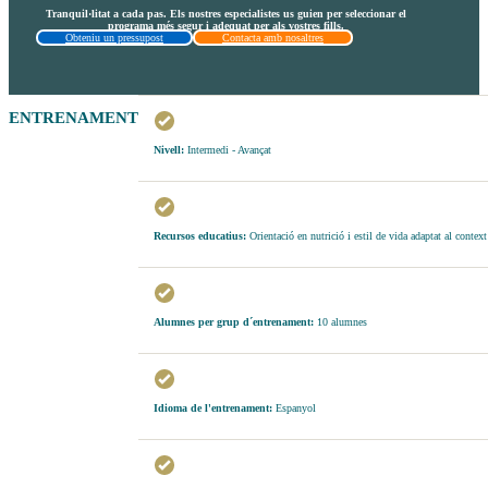
Tranquil·litat a cada pas. Els nostres especialistes us guien per seleccionar el
programa més segur i adequat per als vostres fills.
Obteniu un pressupost
Contacta amb nosaltres
ENTRENAMENT
Nivell:
Intermedi - Avançat
Recursos educatius:
Orientació en nutrició i estil de vida adaptat al context
Alumnes per grup d´entrenament:
10 alumnes
Idioma de l'entrenament:
Espanyol