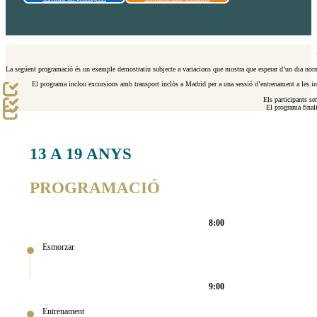
La següent programació és un exemple demostratiu subjecte a variacions que mostra que esperar d’un dia no
El programa inclou excursions amb transport inclòs a Madrid per a una sessió d’entrenament a les insta
Els participants s
El programa finali
13 A 19 ANYS
PROGRAMACIÓ
8:00
Esmorzar
9:00
Entrenament