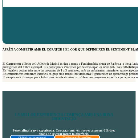
APRÈN A COMPETIR AMB EL CORATGE I EL COR QUE DEFINEIXEN EL SENTIMENT BLA
El Campament d’Estiu de l’Atlètic de Madrid es duu a terme a l’emblemàtica ciutat de Palència, a instal·laci
prestigiosos del futbol espanyol. Els participants s’entrenen per desenvolupar les seves habilitats futbolístiqu
Els jugadors podran triar entre un programa de 1 a 3 setmanes, amb un enfocament intensiu en quatre aspectes c
Els entrenaments combinen exercicis en grup amb treball individualitzat i garanteixen un aprenentatge personal
El campus està dissenyat per a futbolistes de tots els nivells i s’ofereixen programes específics per a porters a
LA MILLOR EXPERIÈNCIA COMENÇA AMB UNA BONA
ORIENTACIÓ
Personalitza la teva experiència. Contactar amb els nostres assessors d’Ertheo
abans de reservar marca la diferència.
Obteniu un pressupost
Contacta amb nosaltres