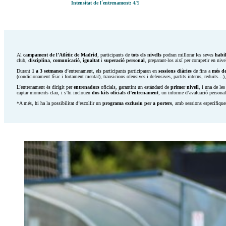
Intensitat de l´entrenament:
4/5
Al
campament de l’Atlètic de Madrid
, participants de
tots els nivells
podran millorar les seves
habil
club,
disciplina
,
comunicació
,
igualtat
i
superació personal
, preparant-los així per competir en nive
Durant
1 a 3 setmanes
d’entrenament, els participants participaran en
sessions diàries
de fins a
més de
(condicionament físic i fortament mental), transicions ofensives i defensives, partits interns, reduïts…)
L’entrenament és dirigit per
entrenadors
oficials, garantint un estàndard de
primer nivell
, i una de le
captar moments clau, i s’hi inclouen
dos kits oficials d’entrenament
, un informe d’avaluació personal
*A més, hi ha la possibilitat d’escollir un
programa exclusiu per a porters
, amb sessions específiques