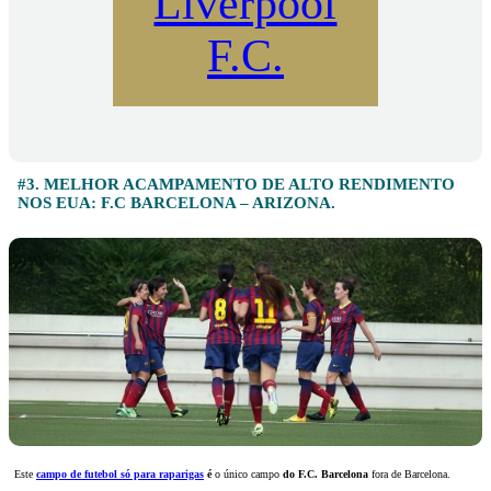
Liverpool
F.C.
#3. MELHOR ACAMPAMENTO DE ALTO RENDIMENTO
NOS EUA: F.C BARCELONA – ARIZONA.
Este
campo de futebol só para raparigas
é
o único campo
do F.C. Barcelona
fora de Barcelona.