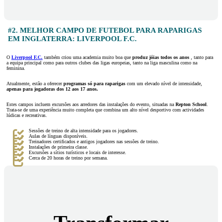
#2. MELHOR CAMPO DE FUTEBOL PARA RAPARIGAS
EM INGLATERRA: LIVERPOOL F.C.
O
Liverpool F.C.
também criou uma academia muito boa que
produz jóias todos os anos
, tanto para
a equipa principal como para outros clubes das ligas europeias, tanto na liga masculina como na
feminina.
Atualmente, estão a oferecer
programas só para raparigas
com um elevado nível de intensidade,
apenas para jogadoras dos 12 aos 17 anos.
Estes campos incluem excursões aos arredores das instalações do evento, situadas na
Repton School
.
Trata-se de uma experiência muito completa que combina um alto nível desportivo com actividades
lúdicas e recreativas.
Sessões de treino de alta intensidade para os jogadores.
Aulas de línguas disponíveis.
Treinadores certificados e antigos jogadores nas sessões de treino.
Instalações de primeira classe.
Excursões a sítios turísticos e locais de interesse.
Cerca de 20 horas de treino por semana.