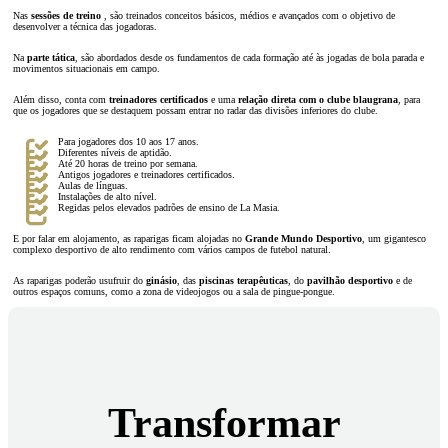
Nas
sessões de treino
, são treinados conceitos básicos, médios e avançados com o objetivo de
desenvolver a técnica das jogadoras.
Na
parte tática
, são abordados desde os fundamentos de cada formação até às jogadas de bola parada e
movimentos situacionais em campo.
Além disso, conta com
treinadores certificados
e uma
relação direta com o clube blaugrana
, para
que os jogadores que se destaquem possam entrar no radar das divisões inferiores do clube.
Para jogadores dos 10 aos 17 anos.
Diferentes níveis de aptidão.
Até 20 horas de treino por semana.
Antigos jogadores e treinadores certificados.
Aulas de línguas.
Instalações de alto nível.
Regidas pelos elevados padrões de ensino de La Masia.
E por falar em alojamento, as raparigas ficam alojadas no
Grande Mundo Desportivo
, um gigantesco
complexo desportivo de alto rendimento com vários campos de futebol natural.
As raparigas poderão usufruir do
ginásio
, das
piscinas terapêuticas
, do
pavilhão desportivo
e de
outros espaços comuns, como a zona de videojogos ou a sala de pingue-pongue.
Transformar