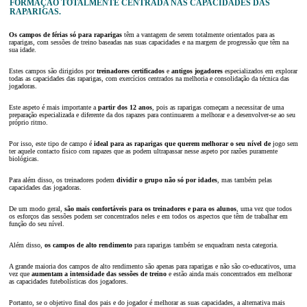
FORMAÇÃO TOTALMENTE CENTRADA NAS CAPACIDADES DAS
RAPARIGAS.
Os campos de férias só para raparigas
têm a vantagem de serem totalmente orientados para as
raparigas, com sessões de treino baseadas nas suas capacidades e na margem de progressão que têm na
sua idade.
Estes campos são dirigidos por
treinadores certificados
e
antigos jogadores
especializados em explorar
todas as capacidades das raparigas, com exercícios centrados na melhoria e consolidação da técnica das
jogadoras.
Este aspeto é mais importante a
partir dos 12 anos
, pois as raparigas começam a necessitar de uma
preparação especializada e diferente da dos rapazes para continuarem a melhorar e a desenvolver-se ao seu
próprio ritmo.
Por isso, este tipo de campo é
ideal para as raparigas que querem melhorar o seu nível de
jogo sem
ter aquele contacto físico com rapazes que as podem ultrapassar nesse aspeto por razões puramente
biológicas.
Para além disso, os treinadores podem
dividir o grupo não só por idades
, mas também pelas
capacidades das jogadoras.
De um modo geral,
são mais confortáveis para os treinadores e para os alunos
, uma vez que todos
os esforços das sessões podem ser concentrados neles e em todos os aspectos que têm de trabalhar em
função do seu nível.
Além disso,
os campos de alto rendimento
para raparigas também se enquadram nesta categoria.
A grande maioria dos campos de alto rendimento são apenas para raparigas e não são co-educativos, uma
vez que
aumentam a intensidade das sessões de treino
e estão ainda mais concentrados em melhorar
as capacidades futebolísticas dos jogadores.
Portanto, se o objetivo final dos pais e do jogador é melhorar as suas capacidades, a alternativa mais