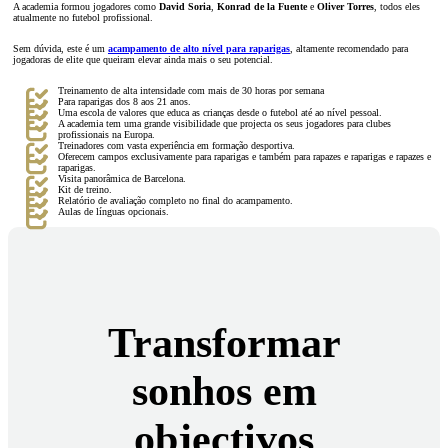
A academia formou jogadores como
David Soria
,
Konrad de la Fuente
e
Oliver Torres
, todos eles
atualmente no futebol profissional.
Sem dúvida, este é um
acampamento de alto nível para raparigas
, altamente recomendado para
jogadoras de elite que queiram elevar ainda mais o seu potencial.
Treinamento de alta intensidade com mais de 30 horas por semana
Para raparigas dos 8 aos 21 anos.
Uma escola de valores que educa as crianças desde o futebol até ao nível pessoal.
A academia tem uma grande visibilidade que projecta os seus jogadores para clubes
profissionais na Europa.
Treinadores com vasta experiência em formação desportiva.
Oferecem campos exclusivamente para raparigas e também para rapazes e raparigas e rapazes e
raparigas.
Visita panorâmica de Barcelona.
Kit de treino.
Relatório de avaliação completo no final do acampamento.
Aulas de línguas opcionais.
Transformar
sonhos em
objectivos