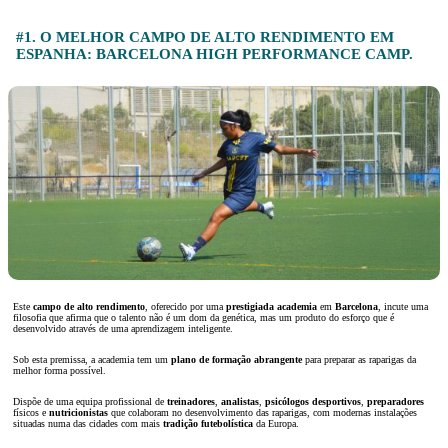
#1. O MELHOR CAMPO DE ALTO RENDIMENTO EM
ESPANHA: BARCELONA HIGH PERFORMANCE CAMP.
Este
campo de alto rendimento
, oferecido por uma
prestigiada academia
em
Barcelona
, incute uma
filosofia que afirma que o talento não é um dom da genética, mas um produto do esforço que é
desenvolvido através de uma aprendizagem inteligente.
Sob esta premissa, a academia tem um
plano de formação abrangente
para preparar as raparigas da
melhor forma possível.
Dispõe de uma equipa profissional de
treinadores
,
analistas
,
psicólogos desportivos
,
preparadores
físicos e
nutricionistas
que colaboram no desenvolvimento das raparigas, com modernas instalações
situadas numa das cidades com mais
tradição futebolística
da Europa.