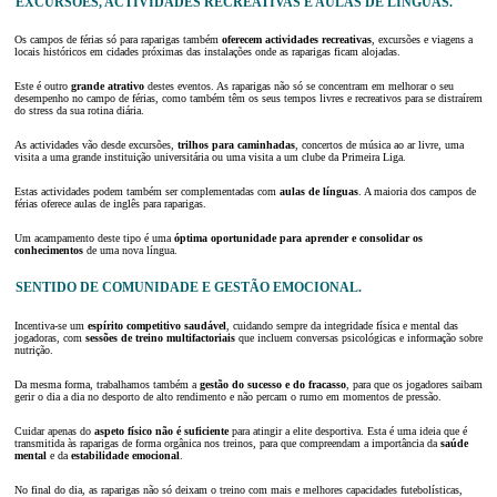
EXCURSÕES, ACTIVIDADES RECREATIVAS E AULAS DE LÍNGUAS.
Os campos de férias só para raparigas também
oferecem actividades recreativas
, excursões e viagens a
locais históricos em cidades próximas das instalações onde as raparigas ficam alojadas.
Este é outro
grande atrativo
destes eventos. As raparigas não só se concentram em melhorar o seu
desempenho no campo de férias, como também têm os seus tempos livres e recreativos para se distraírem
do stress da sua rotina diária.
As actividades vão desde excursões,
trilhos para caminhadas
, concertos de música ao ar livre, uma
visita a uma grande instituição universitária ou uma visita a um clube da Primeira Liga.
Estas actividades podem também ser complementadas com
aulas de línguas
. A maioria dos campos de
férias oferece aulas de inglês para raparigas.
Um acampamento deste tipo é uma
óptima oportunidade para aprender e consolidar os
conhecimentos
de uma nova língua.
SENTIDO DE COMUNIDADE E GESTÃO EMOCIONAL.
Incentiva-se um
espírito competitivo saudável
, cuidando sempre da integridade física e mental das
jogadoras, com
sessões de treino multifactoriais
que incluem conversas psicológicas e informação sobre
nutrição.
Da mesma forma, trabalhamos também a
gestão do sucesso e do fracasso
, para que os jogadores saibam
gerir o dia a dia no desporto de alto rendimento e não percam o rumo em momentos de pressão.
Cuidar apenas do
aspeto físico
não é
suficiente
para atingir a elite desportiva. Esta é uma ideia que é
transmitida às raparigas de forma orgânica nos treinos, para que compreendam a importância da
saúde
mental
e da
estabilidade emocional
.
No final do dia, as raparigas não só deixam o treino com mais e melhores capacidades futebolísticas,