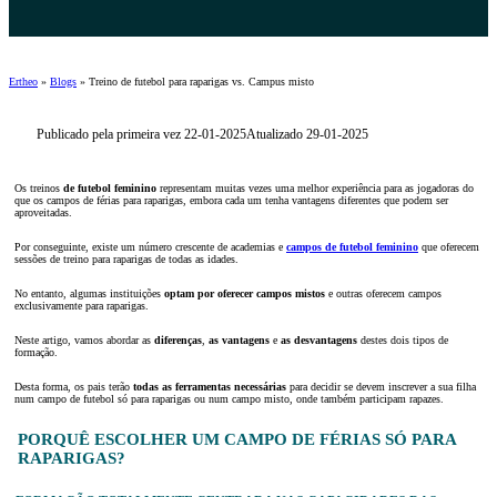
Ertheo
»
Blogs
»
Treino de futebol para raparigas vs. Campus misto
Publicado pela primeira vez 22-01-2025
Atualizado 29-01-2025
Os treinos
de futebol feminino
representam muitas vezes uma melhor experiência para as jogadoras do
que os campos de férias para raparigas, embora cada um tenha vantagens diferentes que podem ser
aproveitadas.
Por conseguinte, existe um número crescente de academias e
campos de futebol feminino
que oferecem
sessões de treino para raparigas de todas as idades.
No entanto, algumas instituições
optam por oferecer campos mistos
e outras oferecem campos
exclusivamente para raparigas.
Neste artigo, vamos abordar as
diferenças
,
as vantagens
e
as desvantagens
destes dois tipos de
formação.
Desta forma, os pais terão
todas as ferramentas necessárias
para decidir se devem inscrever a sua filha
num campo de futebol só para raparigas ou num campo misto, onde também participam rapazes.
PORQUÊ ESCOLHER UM CAMPO DE FÉRIAS SÓ PARA
RAPARIGAS?