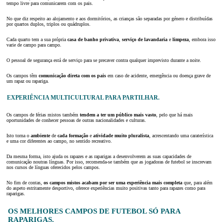
tempo livre para comunicarem com os pais.
No que diz respeito ao alojamento e aos dormitórios, as crianças são separadas por género e distribuídas
por quartos duplos, triplos ou quádruplos.
Cada quarto tem a sua própria
casa de banho privativa
,
serviço de
lavandaria
e
limpeza
, embora isso
varie de campo para campo.
O pessoal de segurança está de serviço para se precaver contra qualquer imprevisto durante a noite.
Os campos têm
comunicação direta com os pais
em caso de acidente, emergência ou doença grave de
um rapaz ou rapariga.
EXPERIÊNCIA MULTICULTURAL PARA PARTILHAR.
Os campos de férias mistos também
tendem a ter um público mais vasto
, pelo que há mais
oportunidades de conhecer pessoas de outras nacionalidades e culturas.
Isto torna o
ambiente
de
cada formação
e
atividade muito pluralista
, acrescentando uma caraterística
e uma cor diferentes ao campo, no sentido recreativo.
Da mesma forma, isto ajuda os rapazes e as raparigas a desenvolverem as suas capacidades de
comunicação noutras línguas. Por isso, recomenda-se também que as jogadoras de futebol se inscrevam
nos cursos de línguas oferecidos pelos campos.
No fim de contas,
os campos mistos acabam por ser uma experiência mais completa
que, para além
do aspeto estritamente desportivo, oferece experiências muito positivas tanto para rapazes como para
raparigas.
OS MELHORES CAMPOS DE FUTEBOL SÓ PARA
RAPARIGAS.