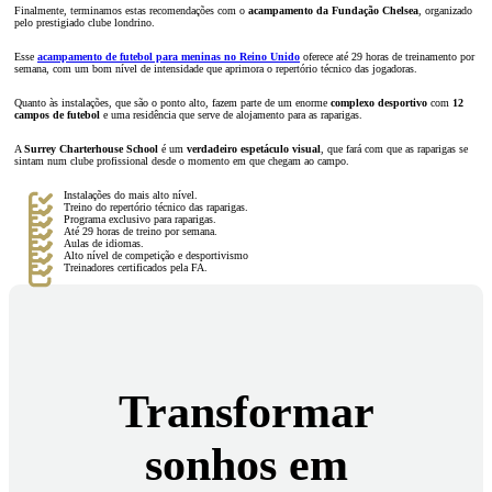
Finalmente, terminamos estas recomendações com o
acampamento da Fundação Chelsea
, organizado
pelo prestigiado clube londrino.
Esse
acampamento de futebol para meninas no Reino Unido
oferece até 29 horas de treinamento por
semana, com um bom nível de intensidade que aprimora o repertório técnico das jogadoras.
Quanto às instalações, que são o ponto alto, fazem parte de um enorme
complexo desportivo
com
12
campos de futebol
e uma residência que serve de alojamento para as raparigas.
A
Surrey
Charterhouse School
é um
verdadeiro espetáculo visual
, que fará com que as raparigas se
sintam num clube profissional desde o momento em que chegam ao campo.
Instalações do mais alto nível.
Treino do repertório técnico das raparigas.
Programa exclusivo para raparigas.
Até 29 horas de treino por semana.
Aulas de idiomas.
Alto nível de competição e desportivismo
Treinadores certificados pela FA.
Transformar
sonhos em