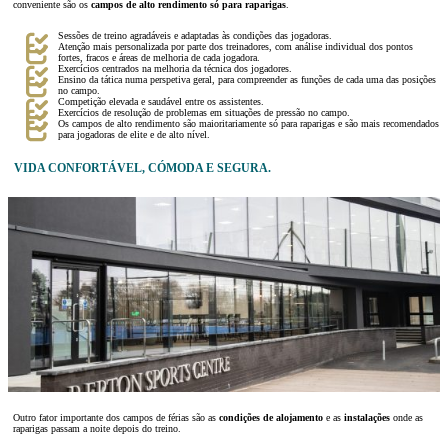
conveniente são os
campos de alto rendimento só para
raparigas
.
Sessões de treino agradáveis e adaptadas às condições das jogadoras.
Atenção mais personalizada por parte dos treinadores, com análise individual dos pontos
fortes, fracos e áreas de melhoria de cada jogadora.
Exercícios centrados na melhoria da técnica dos jogadores.
Ensino da tática numa perspetiva geral, para compreender as funções de cada uma das posições
no campo.
Competição elevada e saudável entre os assistentes.
Exercícios de resolução de problemas em situações de pressão no campo.
Os campos de alto rendimento são maioritariamente só para raparigas e são mais recomendados
para jogadoras de elite e de alto nível.
VIDA CONFORTÁVEL, CÓMODA E SEGURA.
Outro fator importante dos campos de férias são as
condições de alojamento
e as
instalações
onde as
raparigas passam a noite depois do treino.