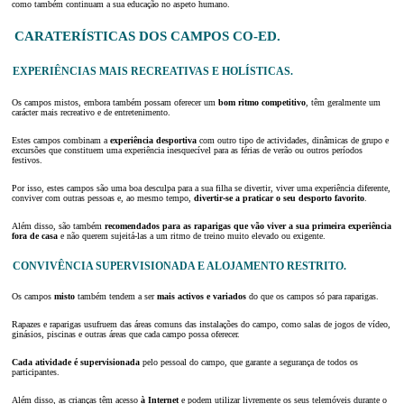
como também continuam a sua educação no aspeto humano.
CARATERÍSTICAS DOS CAMPOS CO-ED.
EXPERIÊNCIAS MAIS RECREATIVAS E HOLÍSTICAS.
Os campos mistos, embora também possam oferecer um
bom ritmo competitivo
, têm geralmente um
carácter mais recreativo e de entretenimento.
Estes campos combinam a
experiência desportiva
com outro tipo de actividades, dinâmicas de grupo e
excursões que constituem uma experiência inesquecível para as férias de verão ou outros períodos
festivos.
Por isso, estes campos são uma boa desculpa para a sua filha se divertir, viver uma experiência diferente,
conviver com outras pessoas e, ao mesmo tempo,
divertir-se a praticar o seu desporto favorito
.
Além disso, são também
recomendados para as raparigas que vão viver a sua primeira experiência
fora de casa
e não querem sujeitá-las a um ritmo de treino muito elevado ou exigente.
CONVIVÊNCIA SUPERVISIONADA E ALOJAMENTO RESTRITO.
Os campos
misto
também tendem a ser
mais activos e variados
do que os campos só para raparigas.
Rapazes e raparigas usufruem das áreas comuns das instalações do campo, como salas de jogos de vídeo,
ginásios, piscinas e outras áreas que cada campo possa oferecer.
Cada atividade é
supervisionada
pelo pessoal do campo, que garante a segurança de todos os
participantes.
Além disso, as crianças têm acesso
à Internet
e podem utilizar livremente os seus telemóveis durante o