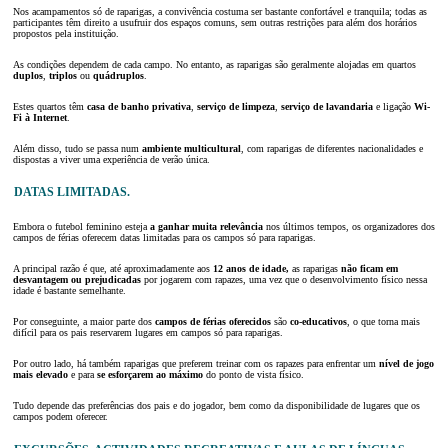
Nos acampamentos só de raparigas, a convivência costuma ser bastante confortável e tranquila; todas as
participantes têm direito a usufruir dos espaços comuns, sem outras restrições para além dos horários
propostos pela instituição.
As condições dependem de cada campo. No entanto, as raparigas são geralmente alojadas em quartos
duplos
,
triplos
ou
quádruplos
.
Estes quartos têm
casa de banho privativa
,
serviço de limpeza
,
serviço de lavandaria
e ligação
Wi-
Fi à Internet
.
Além disso, tudo se passa num
ambiente multicultural
, com raparigas de diferentes nacionalidades e
dispostas a viver uma experiência de verão única.
DATAS LIMITADAS.
Embora o futebol feminino esteja
a ganhar muita relevância
nos últimos tempos, os organizadores dos
campos de férias oferecem datas limitadas para os campos só para raparigas.
A principal razão é que, até aproximadamente aos
12 anos de idade,
as raparigas
não ficam em
desvantagem ou prejudicadas
por jogarem com rapazes, uma vez que o desenvolvimento físico nessa
idade é bastante semelhante.
Por conseguinte, a maior parte dos
campos de férias oferecidos
são
co-educativos
, o que torna mais
difícil para os pais reservarem lugares em campos só para raparigas.
Por outro lado, há também raparigas que preferem treinar com os rapazes para enfrentar um
nível de jogo
mais elevado
e para
se esforçarem ao máximo
do ponto de vista físico.
Tudo depende das preferências dos pais e do jogador, bem como da disponibilidade de lugares que os
campos podem oferecer.