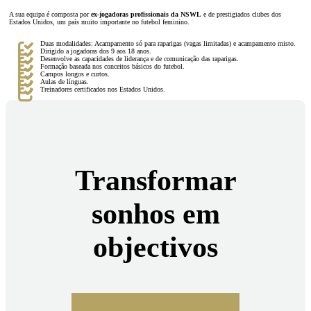
A sua equipa é composta por
ex-jogadoras profissionais da NSWL
e de prestigiados clubes dos
Estados Unidos, um país muito importante no futebol feminino.
Duas modalidades: Acampamento só para raparigas (vagas limitadas) e acampamento misto.
Dirigido a jogadoras dos 9 aos 18 anos.
Desenvolve as capacidades de liderança e de comunicação das raparigas.
Formação baseada nos conceitos básicos do futebol.
Campos longos e curtos.
Aulas de línguas.
Treinadores certificados nos Estados Unidos.
Transformar
sonhos em
objectivos