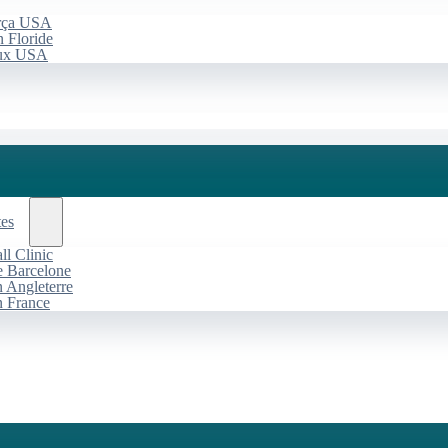
arça USA
 Floride
aux USA
tes
l Clinic
de Barcelone
n Angleterre
n France