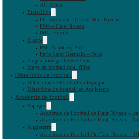
AC Milan
Etats-Unis
FC Barcelone Officiel Haut Niveau
PSG – Haut Niveau
IMG Floride
France
PSG Academy Pro
Paris Saint Germain – Paris
Stages pour gardiens de but
Stage de football pour filles
Détections de Football
Détections de Football en Espagne
Détections de football en Angleterre
Académie de football
Espagne
Académie de Football de Haut Niveau – Ba
Académie de Football de Haut Niveau – Va
Angleterre
Académie de Football De Haut Niveau – U