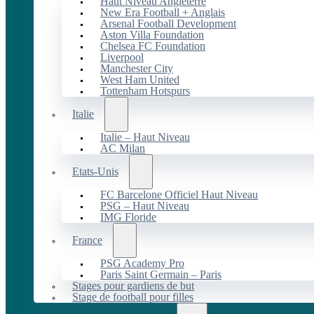
Haut Niveau Angleterre
New Era Football + Anglais
Arsenal Football Development
Aston Villa Foundation
Chelsea FC Foundation
Liverpool
Manchester City
West Ham United
Tottenham Hotspurs
Italie
Italie – Haut Niveau
AC Milan
Etats-Unis
FC Barcelone Officiel Haut Niveau
PSG – Haut Niveau
IMG Floride
France
PSG Academy Pro
Paris Saint Germain – Paris
Stages pour gardiens de but
Stage de football pour filles