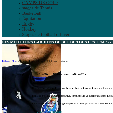
CAMPS DE GOLF
stages de Tennis
Basketball
Équitation
Rugby
Hockey
Stages de football d´hiver
LES MEILLEURS GARDIENS DE BUT DE TOUS LES TEMPS 2
Ertheo
»
Blogs
»
Les meilleurs gardiens de but de tous les temps
Première publication 15-09-2018
Mis à jour 05-02-2025
Créer une liste des
meilleurs gardiens de but de tous les temps
n’est pas une 
Donc, ce n’est pas une liste définitive, sûrement elle va susciter un débat. Les
En principe, nous allons voyager un peu dans le temps, dans les années
60
, lor
LEV YASHIN (USSR)