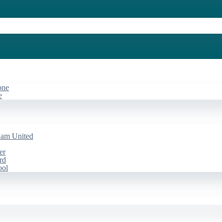
one
e
Ham United
er
rd
ool