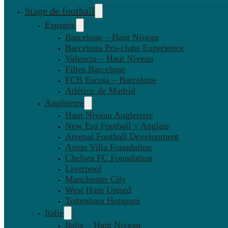
Stage de football
Espagne
Barcelone – Haut Niveau
Barcelona Pro-clubs Experience
Valencia – Haut Niveau
Filles Barcelone
FCB Escola – Barcelone
Atlético de Madrid
Angleterre
Haut Niveau Angleterre
New Era Football + Anglais
Arsenal Football Development
Aston Villa Foundation
Chelsea FC Foundation
Liverpool
Manchester City
West Ham United
Tottenham Hotspurs
Italie
Italie – Haut Niveau