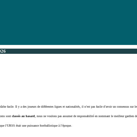
026
tâche facile. Il y a des joueurs de différentes ligues et nationalités, il n’est pas facile d’avoir un consensus sur
 noms sont
classés au hasard
, nous ne voulons pas assumer de responsabilité en nommant le meilleur gardien de
sque l’URSS était une puissance footballistique à l’époque.