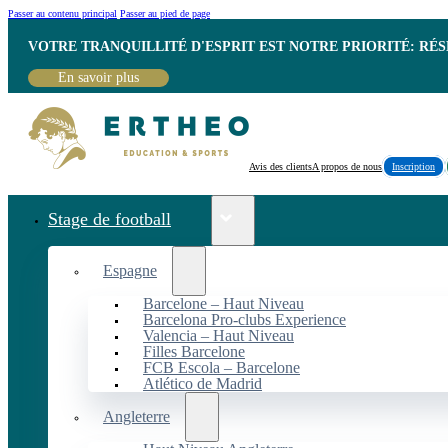
Passer au contenu principal
Passer au pied de page
VOTRE TRANQUILLITÉ D'ESPRIT EST NOTRE PRIORITÉ: RÉ
En savoir plus
Avis des clients
A propos de nous
Inscription
Stage de football
Espagne
Barcelone – Haut Niveau
Barcelona Pro-clubs Experience
Valencia – Haut Niveau
Filles Barcelone
FCB Escola – Barcelone
Atlético de Madrid
Angleterre