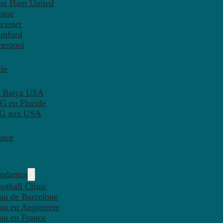
est Ham United
osse
cester
amford
verpool
ie
C Barça USA
G en Floride
PSG aux USA
ance
endantes
otball Clinic
eau de Barcelone
eau en Angleterre
eau en France