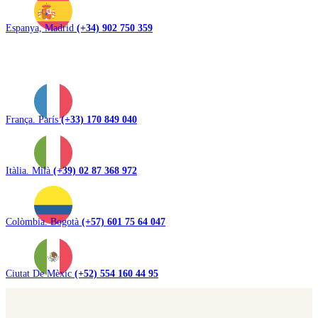
Espanya, Madrid
(+34) 902 750 359
França. París
(+33) 170 849 040
Itàlia. Milà
(+39) 02 87 368 972
Colòmbia. Bogotà
(+57) 601 75 64 047
Ciutat De Mèxic
(+52) 554 160 44 95