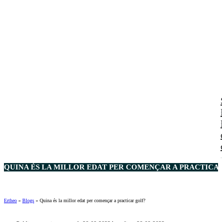
QUINA ÉS LA MILLOR EDAT PER COMENÇAR A PRACTICA
Ertheo
»
Blogs
»
Quina és la millor edat per començar a practicar golf?