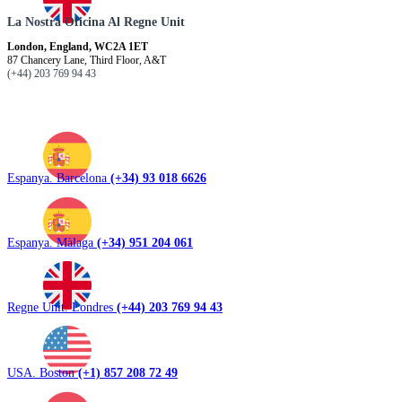
La Nostra Oficina Al Regne Unit
London, England, WC2A 1ET
87 Chancery Lane, Third Floor, A&T
(+44) 203 769 94 43
Espanya. Barcelona
(+34) 93 018 6626
Espanya. Màlaga
(+34) 951 204 061
Regne Unit. Londres
(+44) 203 769 94 43
USA. Boston
(+1) 857 208 72 49