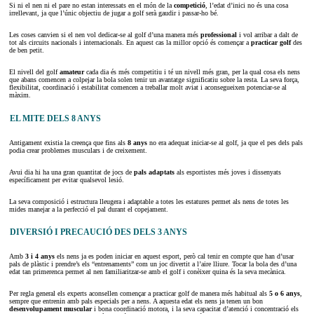
Si ni el nen ni el pare no estan interessats en el món de la
competició
, l’edat d’inici no és una cosa
irrellevant, ja que l’únic objectiu de jugar a golf serà gaudir i passar-ho bé.
Les coses canvien si el nen vol dedicar-se al golf d’una manera més
professional
i vol arribar a dalt de
tot als circuits nacionals i internacionals. En aquest cas la millor opció és començar a
practicar golf
des
de ben petit.
El nivell del golf
amateur
cada dia és més competitiu i té un nivell més gran, per la qual cosa els nens
que abans comencen a colpejar la bola solen tenir un avantatge significatiu sobre la resta. La seva força,
flexibilitat, coordinació i estabilitat comencen a treballar molt aviat i aconsegueixen potenciar-se al
màxim.
EL MITE DELS 8 ANYS
Antigament existia la creença que fins als
8 anys
no era adequat iniciar-se al golf, ja que el pes dels pals
podia crear problemes musculars i de creixement.
Avui dia hi ha una gran quantitat de jocs de
pals adaptats
als esportistes més joves i dissenyats
específicament per evitar qualsevol lesió.
La seva composició i estructura lleugera i adaptable a totes les estatures permet als nens de totes les
mides manejar a la perfecció el pal durant el copejament.
DIVERSIÓ I PRECAUCIÓ DES DELS 3 ANYS
Amb
3 i 4 anys
els nens ja es poden iniciar en aquest esport, però cal tenir en compte que han d’usar
pals de plàstic i prendre’s els “entrenaments” com un joc divertit a l’aire lliure. Tocar la bola des d’una
edat tan primerenca permet al nen familiaritzar-se amb el golf i conèixer quina és la seva mecànica.
Per regla general els experts aconsellen començar a practicar golf de manera més habitual als
5 o 6 anys
,
sempre que entrenin amb pals especials per a nens. A aquesta edat els nens ja tenen un bon
desenvolupament muscular
i bona coordinació motora, i la seva capacitat d’atenció i concentració els