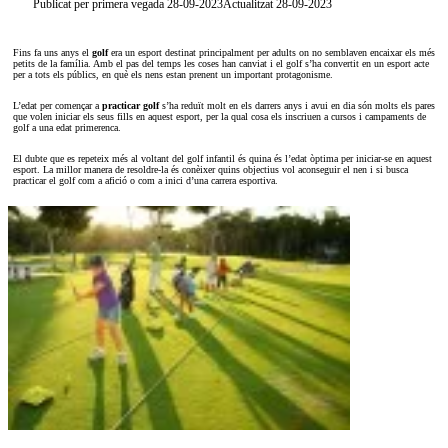
Publicat per primera vegada 28-09-2023
Actualitzat 28-09-2023
Fins fa uns anys el
golf
era un esport destinat principalment per adults on no semblaven encaixar els més
petits de la família. Amb el pas del temps les coses han canviat i el golf s’ha convertit en un esport acte
per a tots els públics, en què els nens estan prenent un important protagonisme.
L’edat per començar a
practicar golf
s’ha reduït molt en els darrers anys i avui en dia són molts els pares
que volen iniciar els seus fills en aquest esport, per la qual cosa els inscriuen a cursos i campaments de
golf a una edat primerenca.
El dubte que es repeteix més al voltant del golf infantil és quina és l’edat òptima per iniciar-se en aquest
esport. La millor manera de resoldre-la és conèixer quins objectius vol aconseguir el nen i si busca
practicar el golf com a afició o com a inici d’una carrera esportiva.