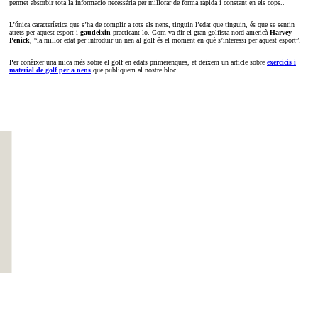
permet absorbir tota la informació necessària per millorar de forma ràpida i constant en els cops..
L’única característica que s’ha de complir a tots els nens, tinguin l’edat que tinguin, és que se sentin
atrets per aquest esport i
gaudeixin
practicant-lo. Com va dir el gran golfista nord-americà
Harvey
Penick
, “la millor edat per introduir un nen al golf és el moment en què s’interessi per aquest esport”.
Per conèixer una mica més sobre el golf en edats primerenques, et deixem un article sobre
exercicis i
material de golf per a nens
que publiquem al nostre bloc.