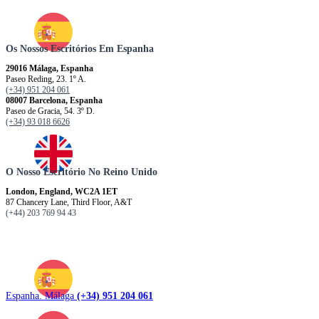
Os Nossos Escritórios Em Espanha
29016 Málaga, Espanha
Paseo Reding, 23. 1º A.
(+34) 951 204 061
08007 Barcelona, ​​​​​Espanha
Paseo de Gracia, 54. 3º D.
(+34) 93 018 6626
O Nosso Escritório No Reino Unido
London, England, WC2A 1ET
87 Chancery Lane, Third Floor, A&T
(+44) 203 769 94 43
Espanha. Málaga
(+34) 951 204 061