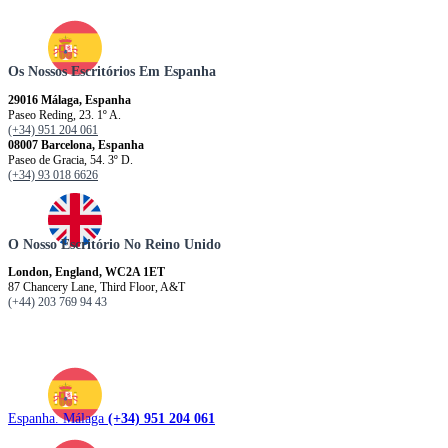
Os Nossos Escritórios Em Espanha
29016 Málaga, Espanha
Paseo Reding, 23. 1º A.
(+34) 951 204 061
08007 Barcelona, ​​​​​Espanha
Paseo de Gracia, 54. 3º D.
(+34) 93 018 6626
O Nosso Escritório No Reino Unido
London, England, WC2A 1ET
87 Chancery Lane, Third Floor, A&T
(+44) 203 769 94 43
Espanha. Málaga
(+34) 951 204 061