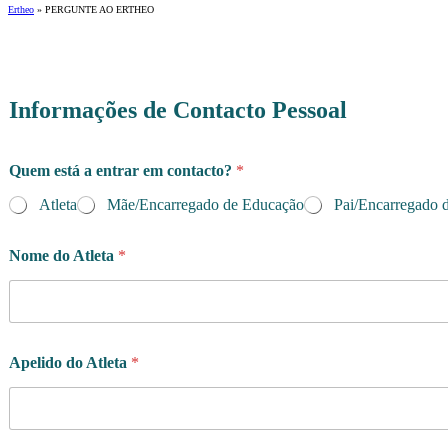
Ertheo
»
PERGUNTE AO ERTHEO
Informações de Contacto Pessoal
e
Quem está a entrar em contacto?
*
m
Q
Atleta
Mãe/Encarregado de Educação
Pai/Encarregado 
u
a
l
Nome do Atleta
*
o
b
j
e
t
Apelido do Atleta
*
i
v
o