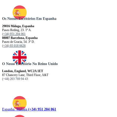
Os Nossos Escritórios Em Espanha
29016 Málaga, Espanha
Paseo Reding, 23. 1º A.
(+34) 951 204 061
08007 Barcelona, ​​​​​Espanha
Paseo de Gracia, 54. 3º D.
(+34) 93 018 6626
O Nosso Escritório No Reino Unido
London, England, WC2A 1ET
87 Chancery Lane, Third Floor, A&T
(+44) 203 769 94 43
Espanha. Málaga
(+34) 951 204 061