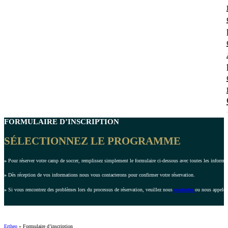
FORMULAIRE D’INSCRIPTION
SÉLECTIONNEZ LE PROGRAMME
»
Pour réserver votre camp de soccer, remplissez simplement le formulaire ci-dessous avec toutes les inform
»
Dès réception de vos informations nous vous contacterons pour confirmer votre réservation.
»
Si vous rencontrez des problèmes lors du processus de réservation, veuillez nous
contacter
ou nous appeler
Ertheo
»
Formulaire d’inscription