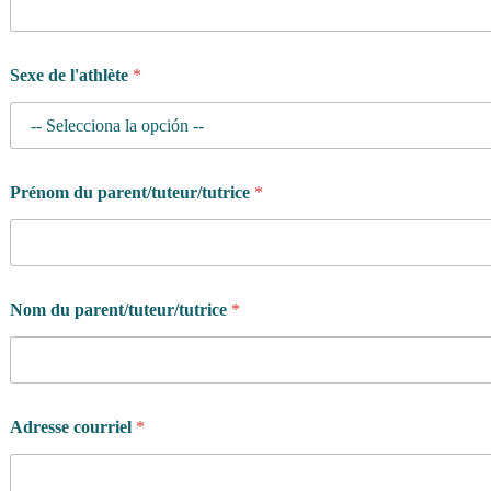
Sexe de l'athlète
*
Prénom du parent/tuteur/tutrice
*
Nom du parent/tuteur/tutrice
*
l
Adresse courriel
*
e
V
o