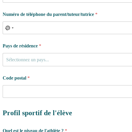
u
s
*
Numéro de téléphone du parent/tuteur/tutrice
*
Pays de résidence
*
Sélectionnez un pays...
Code postal
*
Profil sportif de l'élève
Quel est le niveau de l'athlète ?
*