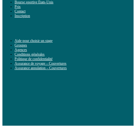
Bourse sportive États-Unis
Prix
Contact
Inscription
Aide pour choisir un stage
Groupes
Agences
Conditions générales
Politique de confidentialité
Assurance de voyage – Couvertures
Assurance annulation – Couvertures