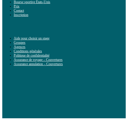
Bourse sportive États-Unis
Prix
Contact
Inscription
Aide pour choisir un stage
Groupes
Agences
Conditions générales
Politique de confidentialité
Assurance de voyage – Couvertures
Assurance annulation – Couvertures