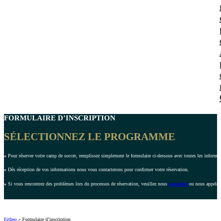
FORMULAIRE D’INSCRIPTION
SÉLECTIONNEZ LE PROGRAMME
»
Pour réserver votre camp de soccer, remplissez simplement le formulaire ci-dessous avec toutes les inform
»
Dès réception de vos informations nous vous contacterons pour confirmer votre réservation.
»
Si vous rencontrez des problèmes lors du processus de réservation, veuillez nous
contacter
ou nous appeler
Ertheo
»
Formulaire d’inscription