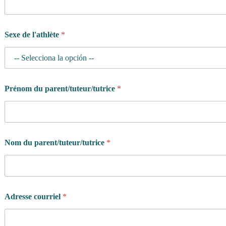
D
a
t
e
Sexe de l'athlète
*
N
u
m
é
r
Prénom du parent/tuteur/tutrice
*
o
Nom du parent/tuteur/tutrice
*
Adresse courriel
*