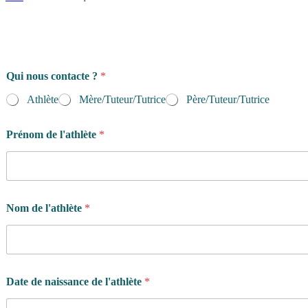
Qui nous contacte ?
*
Athlète
Mère/Tuteur/Tutrice
Père/Tuteur/Tutrice
Prénom de l'athlète
*
p
Nom de l'athlète
*
r
o
g
r
a
m
Date de naissance de l'athlète
*
m
e