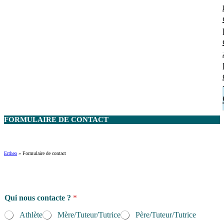
FORMULAIRE DE
CONTACT
Ertheo
»
Formulaire de contact
s
Qui nous contacte ?
*
p
é
Athlète
Mère/Tuteur/Tutrice
Père/Tuteur/Tutrice
c