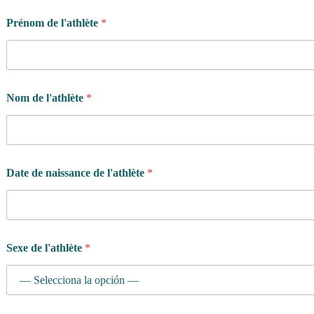
i
f
Prénom de l'athlète
*
i
q
u
e
A
Nom de l'athlète
*
d
r
e
s
s
e
Date de naissance de l'athlète
*
M
e
s
s
a
g
Sexe de l'athlète
*
e
: