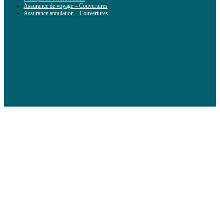
Assurance de voyage – Couvertures
Assurance annulation – Couvertures