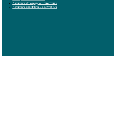
Assurance de voyage – Couvertures
Assurance annulation – Couvertures