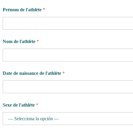
Prénom de l'athlète
*
Nom de l'athlète
*
Q
Date de naissance de l'athlète
*
u
e
l
l
e
*
Sexe de l'athlète
*
Q
u
e
l