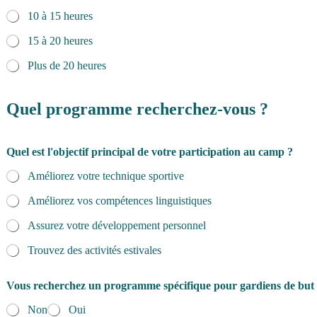
10 à 15 heures
15 à 20 heures
Plus de 20 heures
c
o
Quel programme recherchez-vous ?
u
r
r
Quel est l'objectif principal de votre participation au camp ?
i
e
Améliorez votre technique sportive
l
l
Améliorez vos compétences linguistiques
'
a
Assurez votre développement personnel
t
Trouvez des activités estivales
h
l
è
Vous recherchez un programme spécifique pour gardiens de but
t
e
Non
Oui