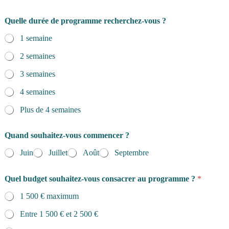
p
a
r
Quelle durée de programme recherchez-vous ?
e
1 semaine
n
t
2 semaines
/
t
3 semaines
u
t
4 semaines
e
u
Plus de 4 semaines
r
/
Quand souhaitez-vous commencer ?
t
u
Juin
Juillet
Août
Septembre
t
r
i
Quel budget souhaitez-vous consacrer au programme ?
*
c
e
1 500 € maximum
Entre 1 500 € et 2 500 €