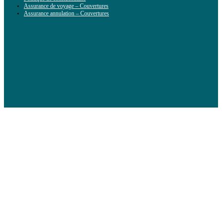
Assurance de voyage – Couvertures
Assurance annulation – Couvertures