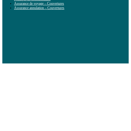
Assurance de voyage – Couvertures
Assurance annulation – Couvertures