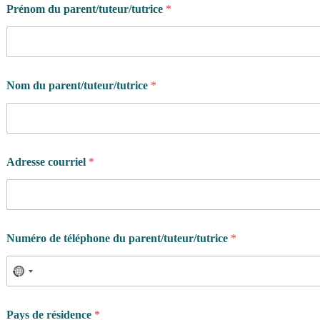
Prénom du parent/tuteur/tutrice
*
Nom du parent/tuteur/tutrice
*
b
Adresse courriel
*
u
t
?
d
u
Numéro de téléphone du parent/tuteur/tutrice
*
p
o
u
r
Pays de résidence
*