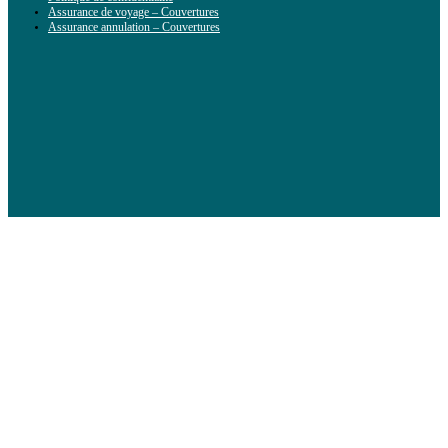
Assurance de voyage – Couvertures
Assurance annulation – Couvertures