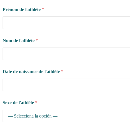
s
s
Prénom de l'athlète
*
e
p
a
r
e
Nom de l'athlète
*
n
t
/
t
u
t
Date de naissance de l'athlète
*
e
u
r
/
t
u
Sexe de l'athlète
*
t
r
i
c
e