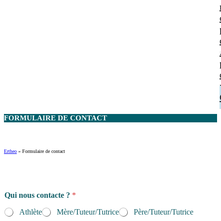
FORMULAIRE DE
CONTACT
Ertheo
»
Formulaire de contact
A
Qui nous contacte ?
*
d
r
Athlète
Mère/Tuteur/Tutrice
Père/Tuteur/Tutrice
e