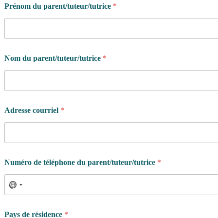
Prénom du parent/tuteur/tutrice
*
c
o
n
f
i
d
Nom du parent/tuteur/tutrice
*
e
n
t
i
a
l
Adresse courriel
*
i
t
é
Numéro de téléphone du parent/tuteur/tutrice
*
Pays de résidence
*