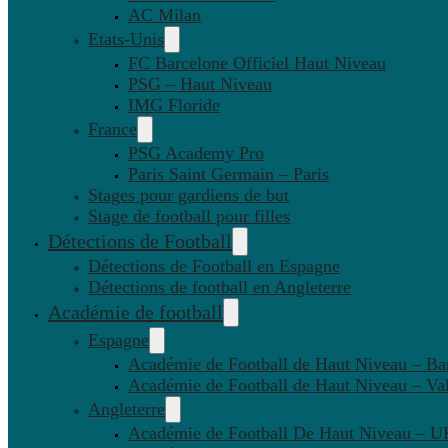
AC Milan
Etats-Unis
FC Barcelone Officiel Haut Niveau
PSG – Haut Niveau
IMG Floride
France
PSG Academy Pro
Paris Saint Germain – Paris
Stages pour gardiens de but
Stage de football pour filles
Détections de Football
Détections de Football en Espagne
Détections de football en Angleterre
Académie de football
Espagne
Académie de Football de Haut Niveau – Ba
Académie de Football de Haut Niveau – Va
Angleterre
Académie de Football De Haut Niveau – U