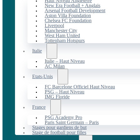
Haut Niveau Angleterre
New Era Football + Anglais
Arsenal Football Development
Aston Villa Foundation
Chelsea FC Foundation
Liverpool
Manchester City
West Ham United
Tottenham Hotspurs
Italie
Italie – Haut Niveau
AC Milan
Etats-Unis
FC Barcelone Officiel Haut Niveau
PSG – Haut Niveau
IMG Floride
France
PSG Academy Pro
Paris Saint Germain – Paris
Stages pour gardiens de but
Stage de football pour filles