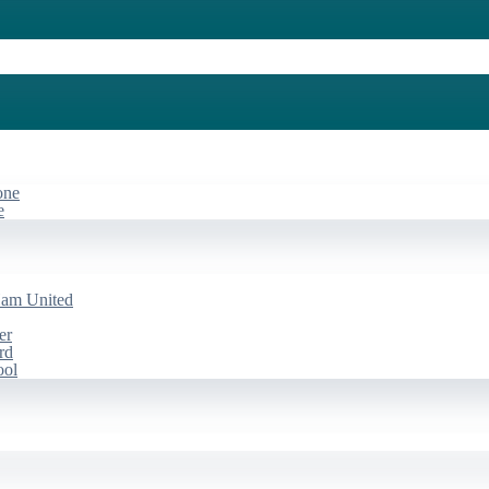
one
e
Ham United
er
rd
ool