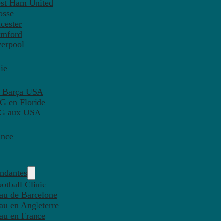
est Ham United
osse
cester
amford
verpool
ie
C Barça USA
G en Floride
PSG aux USA
ance
endantes
otball Clinic
eau de Barcelone
eau en Angleterre
eau en France