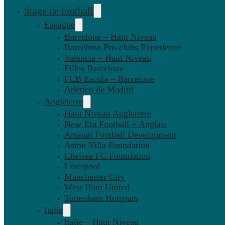
Stage de football
Espagne
Barcelone – Haut Niveau
Barcelona Pro-clubs Experience
Valencia – Haut Niveau
Filles Barcelone
FCB Escola – Barcelone
Atlético de Madrid
Angleterre
Haut Niveau Angleterre
New Era Football + Anglais
Arsenal Football Development
Aston Villa Foundation
Chelsea FC Foundation
Liverpool
Manchester City
West Ham United
Tottenham Hotspurs
Italie
Italie – Haut Niveau