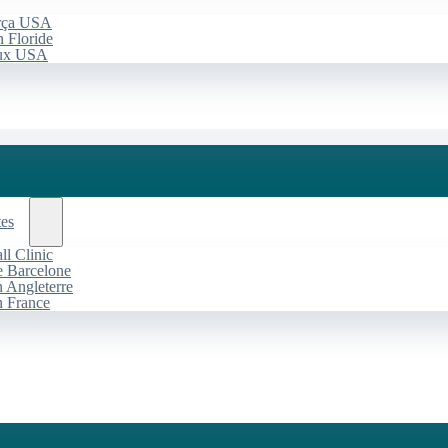
arça USA
 Floride
aux USA
tes
l Clinic
de Barcelone
n Angleterre
n France