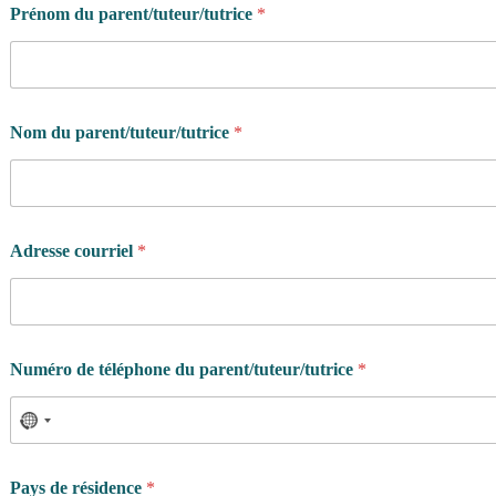
Prénom du parent/tuteur/tutrice
*
*
Nom du parent/tuteur/tutrice
*
t
é
l
é
p
h
Adresse courriel
*
o
n
e
d
e
Numéro de téléphone du parent/tuteur/tutrice
*
Pays de résidence
*