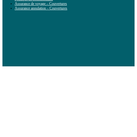
Assurance de voyage – Couvertures
Assurance annulation – Couvertures