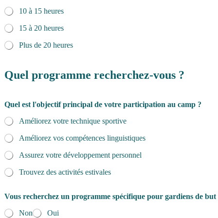
10 à 15 heures
15 à 20 heures
Plus de 20 heures
Quel programme recherchez-vous ?
u
Quel est l'objectif principal de votre participation au camp ?
n
u
Améliorez votre technique sportive
n
g
Améliorez vos compétences linguistiques
é
n
Assurez votre développement personnel
é
r
Trouvez des activités estivales
a
l
Vous recherchez un programme spécifique pour gardiens de but
e
s
Non
Oui