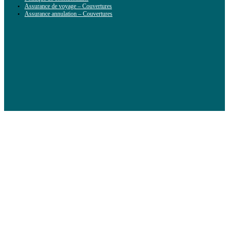
Assurance de voyage – Couvertures
Assurance annulation – Couvertures