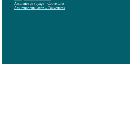
Assurance de voyage – Couvertures
Assurance annulation – Couvertures