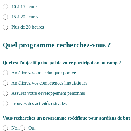
10 à 15 heures
15 à 20 heures
Plus de 20 heures
C
o
Quel programme recherchez-vous ?
d
e
*
Quel est l'objectif principal de votre participation au camp ?
c
o
Améliorez votre technique sportive
n
s
Améliorez vos compétences linguistiques
a
c
Assurez votre développement personnel
r
Trouvez des activités estivales
e
r
Vous recherchez un programme spécifique pour gardiens de but
Non
Oui