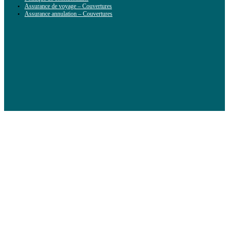
Assurance de voyage – Couvertures
Assurance annulation – Couvertures