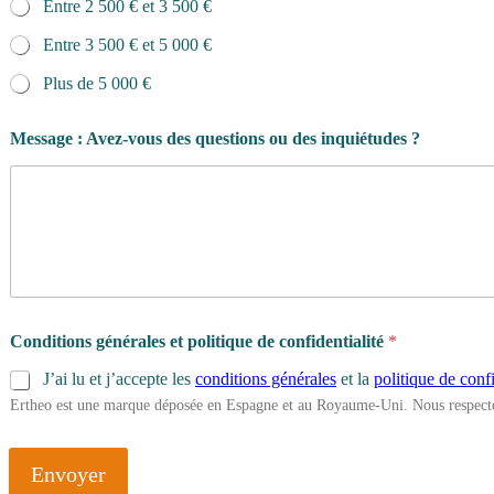
Entre 2 500 € et 3 500 €
Entre 3 500 € et 5 000 €
Plus de 5 000 €
Message : Avez-vous des questions ou des inquiétudes ?
d
Conditions générales et politique de confidentialité
*
u
r
J’ai lu et j’accepte les
conditions générales
et la
politique de confi
é
Ertheo est une marque déposée en Espagne et au Royaume-Uni. Nous respecto
e
d
e
d
Envoyer
u