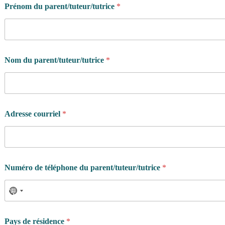
Prénom du parent/tuteur/tutrice
*
-
i
l
Nom du parent/tuteur/tutrice
*
Adresse courriel
*
Numéro de téléphone du parent/tuteur/tutrice
*
Pays de résidence
*