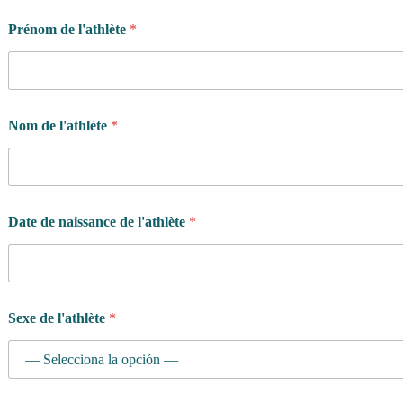
Prénom de l'athlète
*
P
Nom de l'athlète
*
r
é
n
o
m
s
Date de naissance de l'athlète
*
'
e
n
t
r
a
Sexe de l'athlète
*
î
n
e
-
t