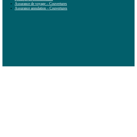
Assurance de voyage – Couvertures
Assurance annulation – Couvertures