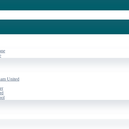
one
e
Ham United
er
rd
ool