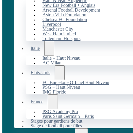
Haut Niveau Angleterre
New Era Football + Anglais
Arsenal Football Development
Aston Villa Foundation
Chelsea FC Foundation
Liverpool
Manchester City
West Ham United
Tottenham Hotspurs
Italie
Italie – Haut Niveau
AC Milan
Etats-Unis
FC Barcelone Officiel Haut Niveau
PSG – Haut Niveau
IMG Floride
France
PSG Academy Pro
Paris Saint Germain – Paris
Stages pour gardiens de but
Stage de football pour filles