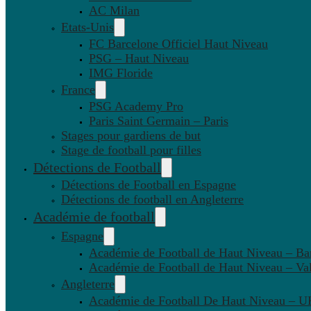
AC Milan
Etats-Unis
FC Barcelone Officiel Haut Niveau
PSG – Haut Niveau
IMG Floride
France
PSG Academy Pro
Paris Saint Germain – Paris
Stages pour gardiens de but
Stage de football pour filles
Détections de Football
Détections de Football en Espagne
Détections de football en Angleterre
Académie de football
Espagne
Académie de Football de Haut Niveau – Ba
Académie de Football de Haut Niveau – Va
Angleterre
Académie de Football De Haut Niveau – U