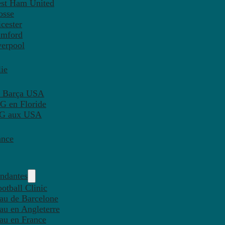
est Ham United
osse
cester
amford
verpool
ie
C Barça USA
G en Floride
PSG aux USA
ance
endantes
otball Clinic
eau de Barcelone
eau en Angleterre
eau en France