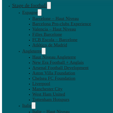
Stage de football
Espagne
Barcelone – Haut Niveau
Barcelona Pro-clubs Experience
Valencia – Haut Niveau
Filles Barcelone
FCB Escola – Barcelone
Atlético de Madrid
Angleterre
Haut Niveau Angleterre
New Era Football + Anglais
Arsenal Football Development
Aston Villa Foundation
Chelsea FC Foundation
Liverpool
Manchester City
West Ham United
Tottenham Hotspurs
Italie
Italie – Haut Niveau