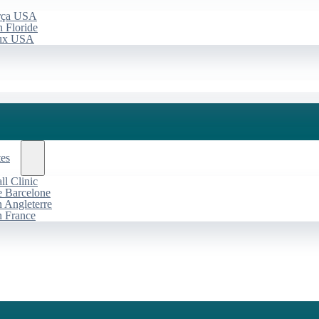
arça USA
 Floride
aux USA
tes
l Clinic
de Barcelone
n Angleterre
n France