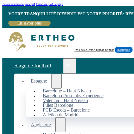
Passer au contenu principal
Passer au pied de page
VOTRE TRANQUILLITÉ D'ESPRIT EST NOTRE PRIORITÉ: RÉ
En savoir plus
Avis des clients
A propos de nous
Inscription
Stage de football
Espagne
Barcelone – Haut Niveau
Barcelona Pro-clubs Experience
Valencia – Haut Niveau
Filles Barcelone
FCB Escola – Barcelone
Atlético de Madrid
Angleterre