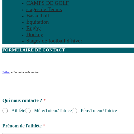
CAMPS DE GOLF
stages de Tennis
Basketball
Équitation
Rugby
Hockey
Stages de football d´hiver
FORMULAIRE DE
CONTACT
Ertheo
»
Formulaire de contact
Qui nous contacte ?
*
Athlète
Mère/Tuteur/Tutrice
Père/Tuteur/Tutrice
Prénom de l'athlète
*