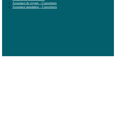
Assurance de voyage – Couvertures
Assurance annulation – Couvertures