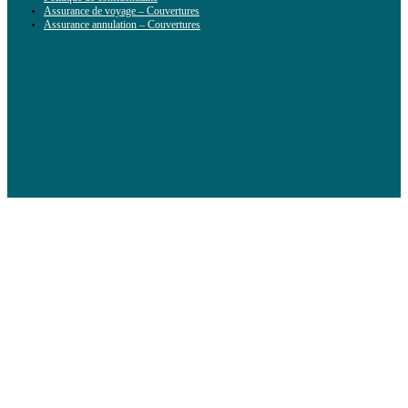
Assurance de voyage – Couvertures
Assurance annulation – Couvertures