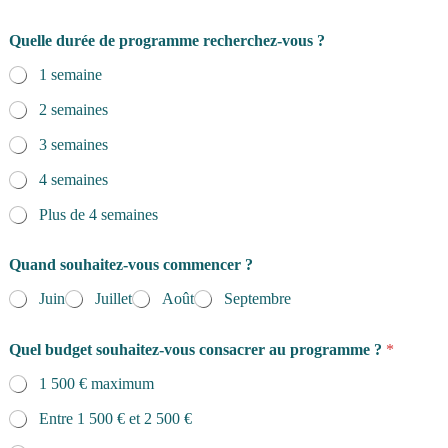
n
Quelle durée de programme recherchez-vous ?
a
i
1 semaine
s
s
2 semaines
a
n
3 semaines
c
e
4 semaines
d
Plus de 4 semaines
e
d
e
Quand souhaitez-vous commencer ?
s
Juin
Juillet
Août
Septembre
Quel budget souhaitez-vous consacrer au programme ?
*
1 500 € maximum
Entre 1 500 € et 2 500 €