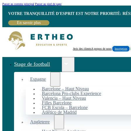
Passer au contenu principal
Passer au pied de page
VOTRE TRANQUILLITÉ D'ESPRIT EST NOTRE PRIORITÉ: RÉ
En savoir plus
Avis des clients
A propos de nous
Inscription
Stage de football
Espagne
Barcelone – Haut Niveau
Barcelona Pro-clubs Experience
Valencia – Haut Niveau
Filles Barcelone
FCB Escola – Barcelone
Atlético de Madrid
Angleterre