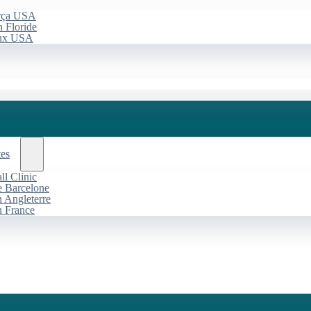
arça USA
 Floride
aux USA
tes
l Clinic
de Barcelone
n Angleterre
n France