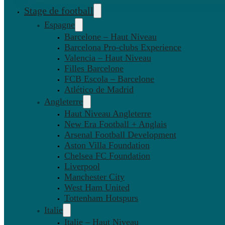
Stage de football
Espagne
Barcelone – Haut Niveau
Barcelona Pro-clubs Experience
Valencia – Haut Niveau
Filles Barcelone
FCB Escola – Barcelone
Atlético de Madrid
Angleterre
Haut Niveau Angleterre
New Era Football + Anglais
Arsenal Football Development
Aston Villa Foundation
Chelsea FC Foundation
Liverpool
Manchester City
West Ham United
Tottenham Hotspurs
Italie
Italie – Haut Niveau