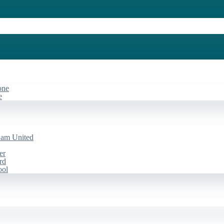
one
e
Ham United
er
rd
ool