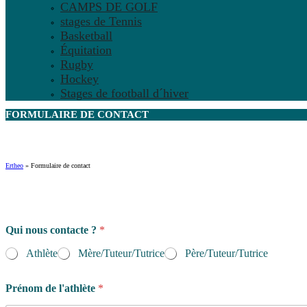
CAMPS DE GOLF
stages de Tennis
Basketball
Équitation
Rugby
Hockey
Stages de football d´hiver
FORMULAIRE DE
CONTACT
Ertheo
»
Formulaire de contact
Qui nous contacte ?
*
Athlète
Mère/Tuteur/Tutrice
Père/Tuteur/Tutrice
Prénom de l'athlète
*