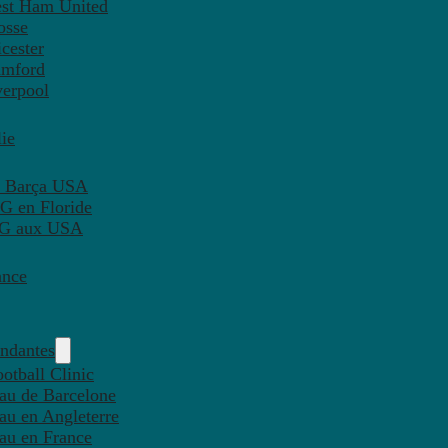
est Ham United
osse
cester
amford
verpool
ie
C Barça USA
G en Floride
PSG aux USA
ance
endantes
otball Clinic
eau de Barcelone
eau en Angleterre
eau en France