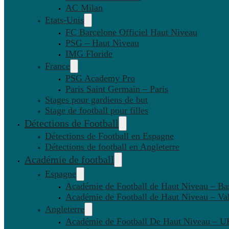
AC Milan
Etats-Unis
FC Barcelone Officiel Haut Niveau
PSG – Haut Niveau
IMG Floride
France
PSG Academy Pro
Paris Saint Germain – Paris
Stages pour gardiens de but
Stage de football pour filles
Détections de Football
Détections de Football en Espagne
Détections de football en Angleterre
Académie de football
Espagne
Académie de Football de Haut Niveau – Ba
Académie de Football de Haut Niveau – Va
Angleterre
Académie de Football De Haut Niveau – U