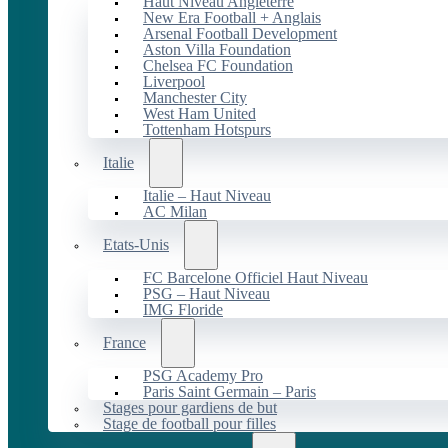
Haut Niveau Angleterre
New Era Football + Anglais
Arsenal Football Development
Aston Villa Foundation
Chelsea FC Foundation
Liverpool
Manchester City
West Ham United
Tottenham Hotspurs
Italie
Italie – Haut Niveau
AC Milan
Etats-Unis
FC Barcelone Officiel Haut Niveau
PSG – Haut Niveau
IMG Floride
France
PSG Academy Pro
Paris Saint Germain – Paris
Stages pour gardiens de but
Stage de football pour filles