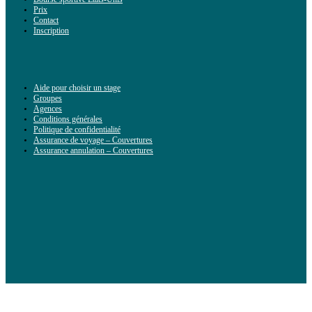
Prix
Contact
Inscription
Aide pour choisir un stage
Groupes
Agences
Conditions générales
Politique de confidentialité
Assurance de voyage – Couvertures
Assurance annulation – Couvertures