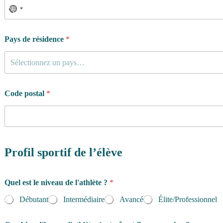
d
Pays de résidence
*
e
A
d
Sélectionnez un pays…
r
e
s
Code postal
*
s
e
d
u
r
é
Profil sportif de l’élève
e
Quel est le niveau de l'athlète ?
*
Débutant
Intermédiaire
Avancé
Élite/Professionnel