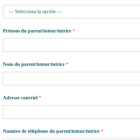
m
a
i
n
e
Prénom du parent/tuteur/tutrice
*
?
*
Nom du parent/tuteur/tutrice
*
Adresse courriel
*
Numéro de téléphone du parent/tuteur/tutrice
*