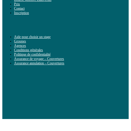
Prix
Contact
Inscription
Aide pour choisir un stage
Groupes
Agences
Conditions générales
Politique de confidentialité
Assurance de voyage – Couvertures
Assurance annulation – Couvertures