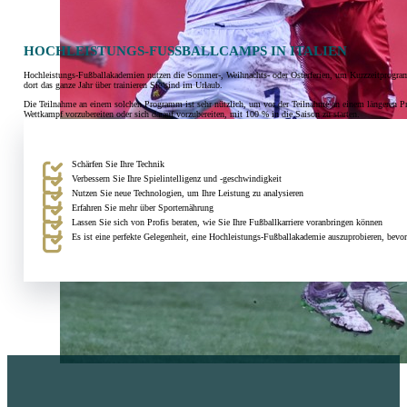
HOCHLEISTUNGS-FUSSBALLCAMPS IN ITALIEN
Hochleistungs-Fußballakademien nutzen die Sommer-, Weihnachts- oder Osterferien, um Kurzzeitprogramme
dort das ganze Jahr über trainieren Sie sind im Urlaub.
Die Teilnahme an einem solchen Programm ist sehr nützlich, um vor der Teilnahme an einem längeren Pr
Wettkampf vorzubereiten oder sich darauf vorzubereiten, mit 100 % in die Saison zu starten.
Schärfen Sie Ihre Technik
Verbessern Sie Ihre Spielintelligenz und -geschwindigkeit
Nutzen Sie neue Technologien, um Ihre Leistung zu analysieren
Erfahren Sie mehr über Sporternährung
Lassen Sie sich von Profis beraten, wie Sie Ihre Fußballkarriere voranbringen können
Es ist eine perfekte Gelegenheit, eine Hochleistungs-Fußballakademie auszuprobieren, bevo