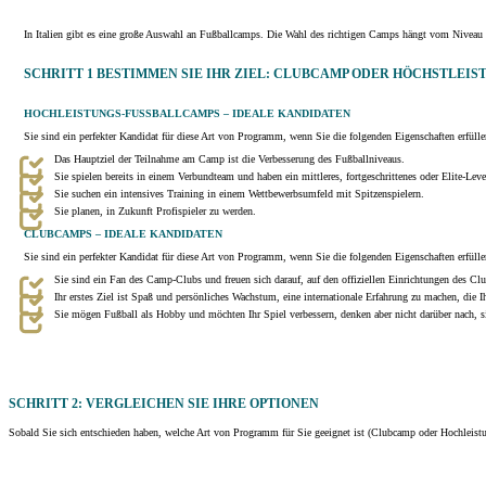
In Italien gibt es eine große Auswahl an Fußballcamps. Die Wahl des richtigen Camps hängt vom Niveau s
SCHRITT 1 BESTIMMEN SIE IHR ZIEL: CLUBCAMP ODER HÖCHSTLEIS
HOCHLEISTUNGS-FUSSBALLCAMPS – IDEALE KANDIDATEN
Sie sind ein perfekter Kandidat für diese Art von Programm, wenn Sie die folgenden Eigenschaften erfülle
Das Hauptziel der Teilnahme am Camp ist die Verbesserung des Fußballniveaus.
Sie spielen bereits in einem Verbundteam und haben ein mittleres, fortgeschrittenes oder Elite-Leve
Sie suchen ein intensives Training in einem Wettbewerbsumfeld mit Spitzenspielern.
Sie planen, in Zukunft Profispieler zu werden.
CLUBCAMPS – IDEALE KANDIDATEN
Sie sind ein perfekter Kandidat für diese Art von Programm, wenn Sie die folgenden Eigenschaften erfülle
Sie sind ein Fan des Camp-Clubs und freuen sich darauf, auf den offiziellen Einrichtungen des Clu
Ihr erstes Ziel ist Spaß und persönliches Wachstum, eine internationale Erfahrung zu machen, die I
Sie mögen Fußball als Hobby und möchten Ihr Spiel verbessern, denken aber nicht darüber nach, 
SCHRITT 2: VERGLEICHEN SIE IHRE OPTIONEN
Sobald Sie sich entschieden haben, welche Art von Programm für Sie geeignet ist (Clubcamp oder Hochleistu