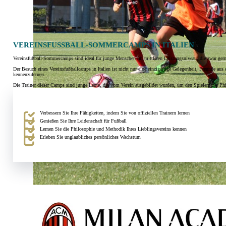
VEREINSFUSSBALL-SOMMERCAMPS IN ITALIEN
Vereinsfußball-Sommercamps sind ideal für junge Menschen im mittleren Leistungsniveau, die zwar gerne
Der Besuch eines Vereinsfußballcamps in Italien ist nicht nur eine einzigartige Gelegenheit, Freunde aus
kennenzulernen.
Die Trainer dieser Camps sind junge Leute, die vom Verein ausgebildet wurden, um den Spielern die Phil
Verbessern Sie Ihre Fähigkeiten, indem Sie von offiziellen Trainern lernen
Genießen Sie Ihre Leidenschaft für Fußball
Lernen Sie die Philosophie und Methodik Ihres Lieblingsvereins kennen
Erleben Sie unglaubliches persönliches Wachstum