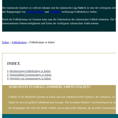
Der italienische Spielstil ist weltweit bekannt und die italienische Liga
Serie A
ist eine der wichtigsten nicht
den Begegnungen von
Juventus Turin
und
AC Milan
erstklassige Fußballshows liefern.
Durch die Fußballcamps im Sommer kann man die Geheimnisse des italienischen Fußball entdecken. Die Jugen
interessantesten Sehenswürdigkeiten und Ecken der wichtigsten italienischen Städte kennen.
Ertheo
»
Fußballcamps
»
Fußballcamps in Italien
INDEX
1
Hochleistungs-Fußballcamps in Italien
2
Vereinsfußball-Sommercamps in Italien
3
Vergleich von Sommercamps in Italien
WARUM EIN FUSSBALL-SOMMERCAMP IN ITALIEN?
Fußball ist die beliebteste Sportart in Italien und sein charakteristischer Spielstil, der Catenaccio, ist 
Italien ist eine der größten Fußballnationen Europas. Das besondere Defensiv- und Konterspiel hat der 
Ihr einzigartiger Stil wird seit Jahren studiert, und es gibt nichts Besseres, als an einem Sommercamp 