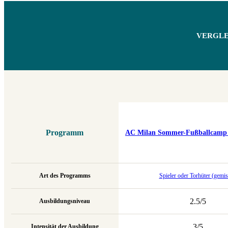
VERGLE
Programm
AC Milan Sommer-Fußballcamp (
Art des Programms
Spieler oder Torhüter (gemis
2.5/5
Ausbildungsniveau
3/5
Intensität der Ausbildung