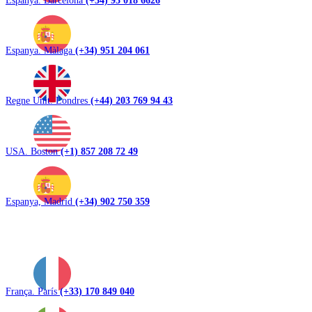
Espanya. Màlaga
(+34) 951 204 061
Regne Unit. Londres
(+44) 203 769 94 43
USA. Boston
(+1) 857 208 72 49
Espanya, Madrid
(+34) 902 750 359
França. París
(+33) 170 849 040