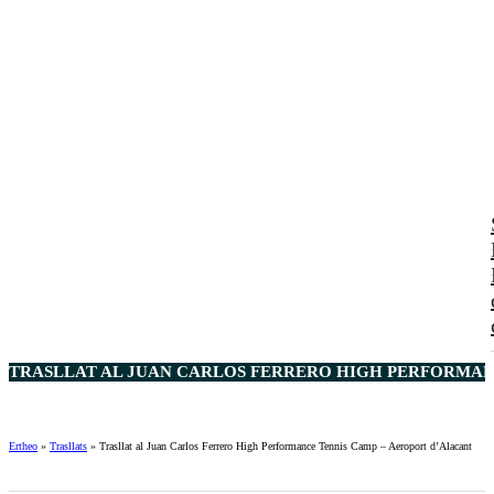
TRASLLAT AL JUAN CARLOS FERRERO HIGH PERFORMANC
Ertheo
»
Trasllats
»
Trasllat al Juan Carlos Ferrero High Performance Tennis Camp – Aeroport d’Alacant