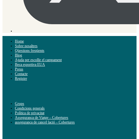
Home
Sobre nosaltres
Qüestions freqüents
Blog
Ajuda per escollir el campament
Beca esportiva EUA
Preus
Contacte
Registre
Grups
Condicions generals
Política de privacitat
Assegurança de Viatge – Cobertures
assegurança de cancel·lació – Cobertures