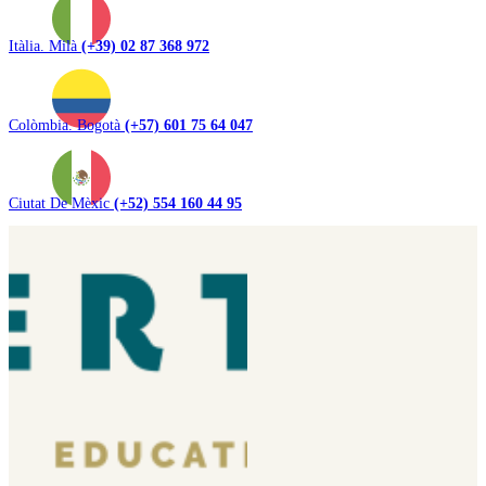
Itàlia. Milà
(+39) 02 87 368 972
Colòmbia. Bogotà
(+57) 601 75 64 047
Ciutat De Mèxic
(+52) 554 160 44 95