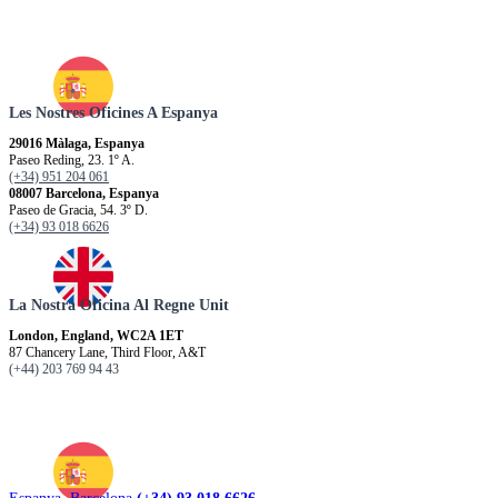
Les Nostres Oficines A Espanya
29016 Màlaga, Espanya
Paseo Reding, 23. 1º A.
(+34) 951 204 061
08007 Barcelona, Espanya
Paseo de Gracia, 54. 3º D.
(+34) 93 018 6626
La Nostra Oficina Al Regne Unit
London, England, WC2A 1ET
87 Chancery Lane, Third Floor, A&T
(+44) 203 769 94 43
Espanya. Barcelona
(+34) 93 018 6626