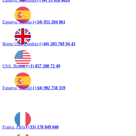
Espanya. Màlaga
(+34) 951 204 061
Regne Unit. Londres
(+44) 203 769 94 43
USA. Boston
(+1) 857 208 72 49
Espanya, Madrid
(+34) 902 750 359
França. París
(+33) 170 849 040