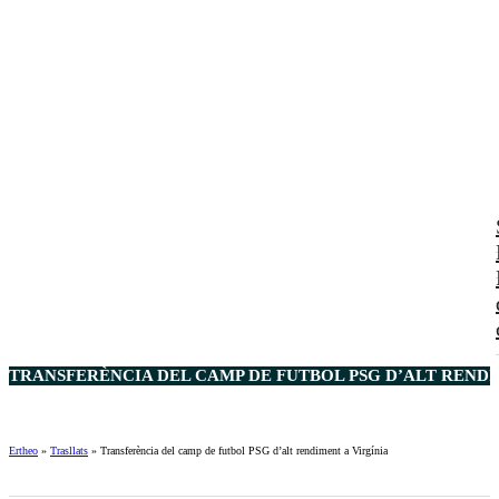
TRANSFERÈNCIA DEL CAMP DE FUTBOL PSG D’ALT RENDIM
Ertheo
»
Trasllats
»
Transferència del camp de futbol PSG d’alt rendiment a Virgínia