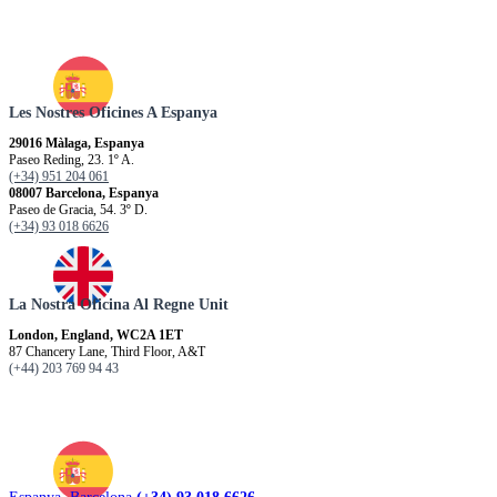
Les Nostres Oficines A Espanya
29016 Màlaga, Espanya
Paseo Reding, 23. 1º A.
(+34) 951 204 061
08007 Barcelona, Espanya
Paseo de Gracia, 54. 3º D.
(+34) 93 018 6626
La Nostra Oficina Al Regne Unit
London, England, WC2A 1ET
87 Chancery Lane, Third Floor, A&T
(+44) 203 769 94 43
Espanya. Barcelona
(+34) 93 018 6626