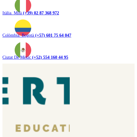
Itàlia. Milà
(+39) 02 87 368 972
Colòmbia. Bogotà
(+57) 601 75 64 047
Ciutat De Mèxic
(+52) 554 160 44 95