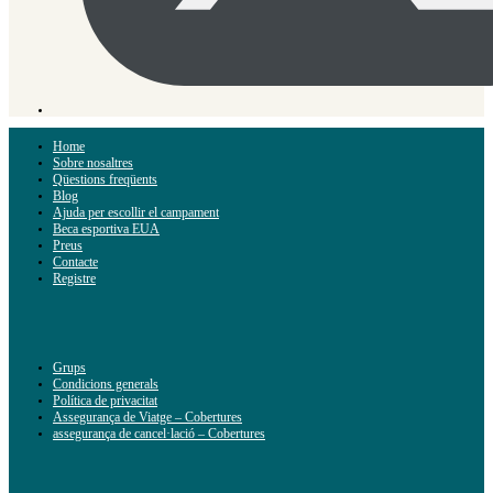
Home
Sobre nosaltres
Qüestions freqüents
Blog
Ajuda per escollir el campament
Beca esportiva EUA
Preus
Contacte
Registre
Grups
Condicions generals
Política de privacitat
Assegurança de Viatge – Cobertures
assegurança de cancel·lació – Cobertures