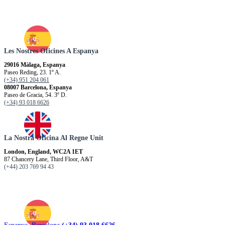
Les Nostres Oficines A Espanya
29016 Màlaga, Espanya
Paseo Reding, 23. 1º A.
(+34) 951 204 061
08007 Barcelona, Espanya
Paseo de Gracia, 54. 3º D.
(+34) 93 018 6626
La Nostra Oficina Al Regne Unit
London, England, WC2A 1ET
87 Chancery Lane, Third Floor, A&T
(+44) 203 769 94 43
Espanya. Barcelona
(+34) 93 018 6626