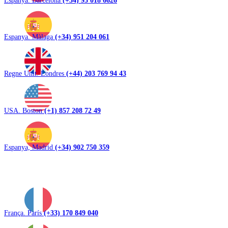
Espanya. Màlaga
(+34) 951 204 061
Regne Unit. Londres
(+44) 203 769 94 43
USA. Boston
(+1) 857 208 72 49
Espanya, Madrid
(+34) 902 750 359
França. París
(+33) 170 849 040