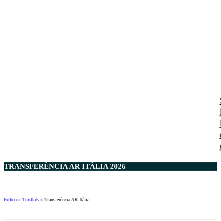
TRANSFERÈNCIA AR ITÀLIA 2026
Ertheo
»
Trasllats
»
Transferència AR Itàlia