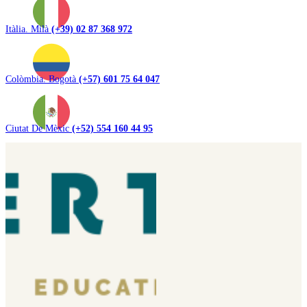
Itàlia. Milà
(+39) 02 87 368 972
Colòmbia. Bogotà
(+57) 601 75 64 047
Ciutat De Mèxic
(+52) 554 160 44 95