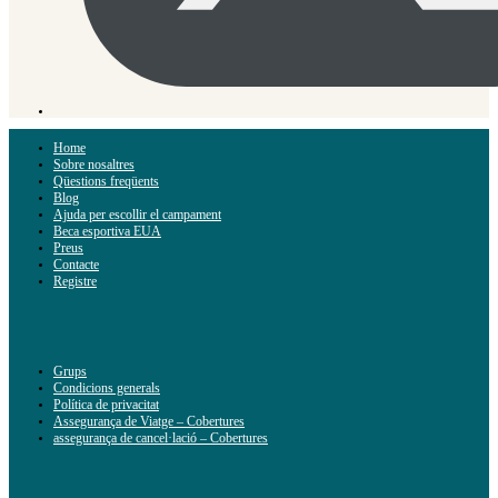
Home
Sobre nosaltres
Qüestions freqüents
Blog
Ajuda per escollir el campament
Beca esportiva EUA
Preus
Contacte
Registre
Grups
Condicions generals
Política de privacitat
Assegurança de Viatge – Cobertures
assegurança de cancel·lació – Cobertures