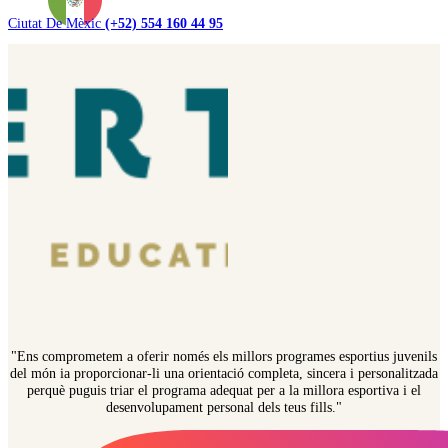
Ciutat De Mèxic
(+52) 554 160 44 95
"Ens comprometem a oferir només els millors programes esportius juvenils
del món ia proporcionar-li una orientació completa, sincera i personalitzada
perquè puguis triar el programa adequat per a la millora esportiva i el
desenvolupament personal dels teus fills."