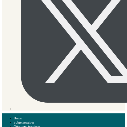
Home
Sobre nosaltres
Qüestions freqüents