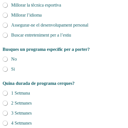
Millorar la tècnica esportiva
Millorar l’idioma
Assegurar-ne el desenvolupament personal
Buscar entreteniment per a l’estiu
Busques un programa específic per a porter?
No
Si
e
Quina durada de programa cerques?
s
p
1 Setmana
e
c
2 Setmanes
í
f
3 Setmanes
i
c
4 Setmanes
d