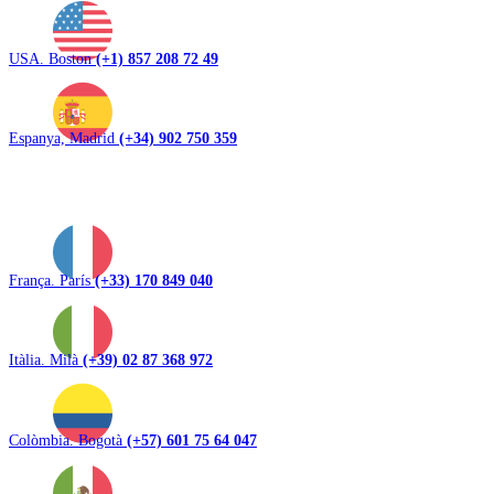
USA. Boston
(+1) 857 208 72 49
Espanya, Madrid
(+34) 902 750 359
França. París
(+33) 170 849 040
Itàlia. Milà
(+39) 02 87 368 972
Colòmbia. Bogotà
(+57) 601 75 64 047