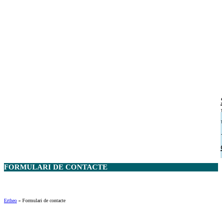
FORMULARI DE
CONTACTE
Ertheo
»
Formulari de contacte