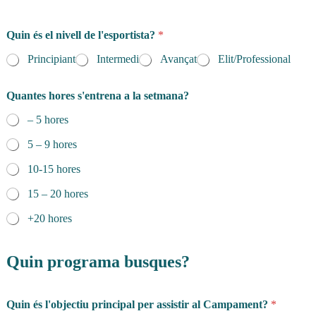
Quin és el nivell de l'esportista?
*
Principiant
Intermedi
Avançat
Elit/Professional
Quantes hores s'entrena a la setmana?
– 5 hores
5 – 9 hores
10-15 hores
15 – 20 hores
+20 hores
Quin programa busques?
Quin és l'objectiu principal per assistir al Campament?
*