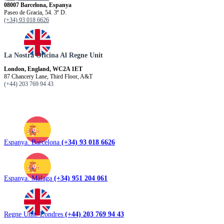
08007 Barcelona, Espanya
Paseo de Gracia, 54. 3º D.
(+34) 93 018 6626
La Nostra Oficina Al Regne Unit
London, England, WC2A 1ET
87 Chancery Lane, Third Floor, A&T
(+44) 203 769 94 43
Espanya. Barcelona
(+34) 93 018 6626
Espanya. Màlaga
(+34) 951 204 061
Regne Unit. Londres
(+44) 203 769 94 43