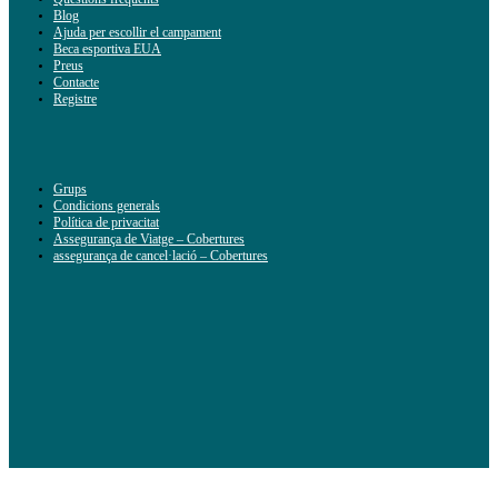
Blog
Ajuda per escollir el campament
Beca esportiva EUA
Preus
Contacte
Registre
Grups
Condicions generals
Política de privacitat
Assegurança de Viatge – Cobertures
assegurança de cancel·lació – Cobertures