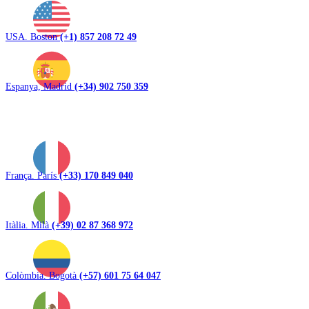
USA. Boston
(+1) 857 208 72 49
Espanya, Madrid
(+34) 902 750 359
França. París
(+33) 170 849 040
Itàlia. Milà
(+39) 02 87 368 972
Colòmbia. Bogotà
(+57) 601 75 64 047