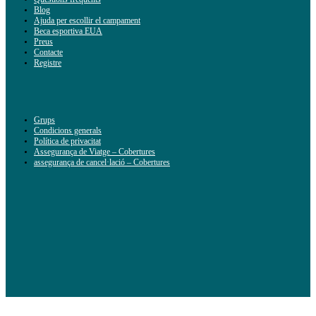
Blog
Ajuda per escollir el campament
Beca esportiva EUA
Preus
Contacte
Registre
Grups
Condicions generals
Política de privacitat
Assegurança de Viatge – Cobertures
assegurança de cancel·lació – Cobertures