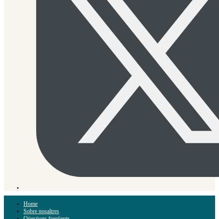
Home
Sobre nosaltres
Qüestions freqüents