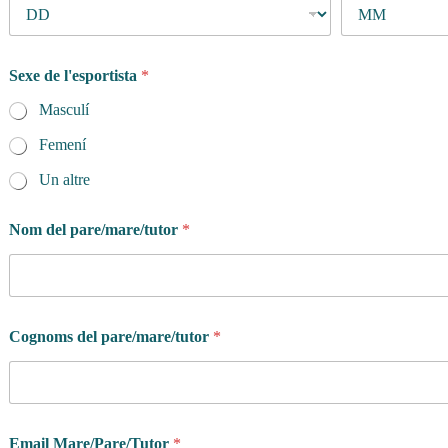
Sexe de l'esportista
*
Masculí
Femení
Un altre
Nom del pare/mare/tutor
*
q
Cognoms del pare/mare/tutor
*
u
a
n
t
i
t
Email Mare/Pare/Tutor
*