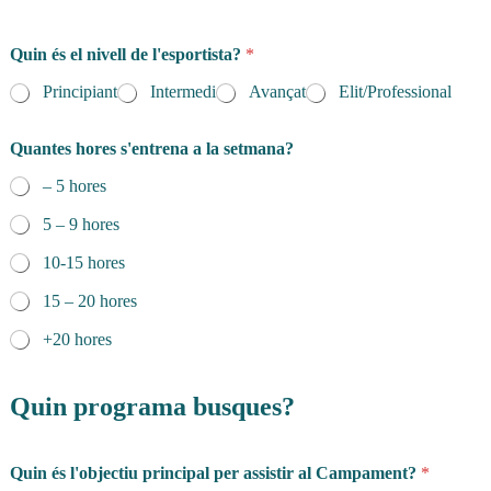
Quin és el nivell de l'esportista?
*
Principiant
Intermedi
Avançat
Elit/Professional
Quantes hores s'entrena a la setmana?
– 5 hores
5 – 9 hores
10-15 hores
15 – 20 hores
+20 hores
Quin programa busques?
Quin és l'objectiu principal per assistir al Campament?
*