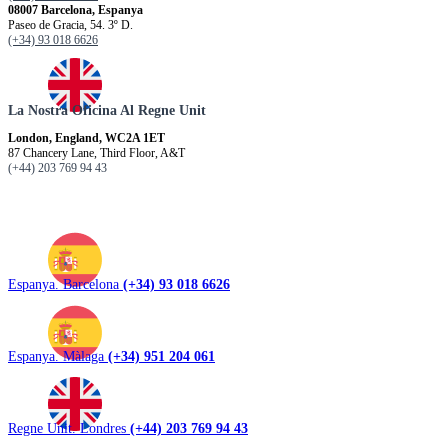
08007 Barcelona, Espanya
Paseo de Gracia, 54. 3º D.
(+34) 93 018 6626
La Nostra Oficina Al Regne Unit
London, England, WC2A 1ET
87 Chancery Lane, Third Floor, A&T
(+44) 203 769 94 43
Espanya. Barcelona
(+34) 93 018 6626
Espanya. Màlaga
(+34) 951 204 061
Regne Unit. Londres
(+44) 203 769 94 43