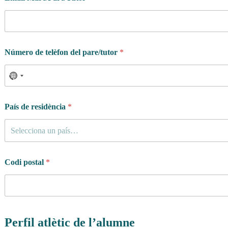
a
t
p
e
r
Número de telèfon del pare/tutor
*
País de residència
*
Selecciona un país…
Codi postal
*
Perfil atlètic de l’alumne