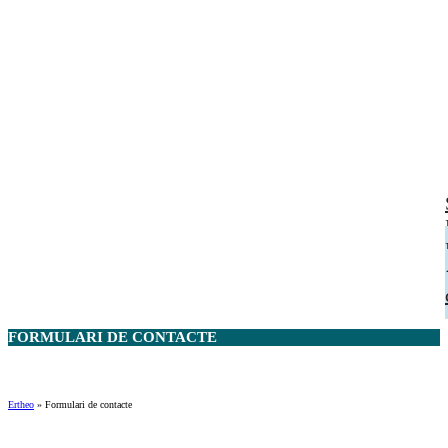
FORMULARI DE
CONTACTE
Ertheo
»
Formulari de contacte