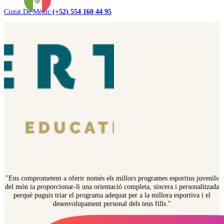
Ciutat De Mèxic
(+52) 554 160 44 95
"Ens comprometem a oferir només els millors programes esportius juvenils
del món ia proporcionar-li una orientació completa, sincera i personalitzada
perquè puguis triar el programa adequat per a la millora esportiva i el
desenvolupament personal dels teus fills."