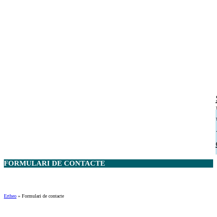
FORMULARI DE
CONTACTE
Ertheo
»
Formulari de contacte