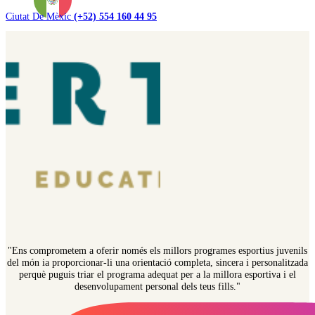
Ciutat De Mèxic
(+52) 554 160 44 95
"Ens comprometem a oferir només els millors programes esportius juvenils
del món ia proporcionar-li una orientació completa, sincera i personalitzada
perquè puguis triar el programa adequat per a la millora esportiva i el
desenvolupament personal dels teus fills."