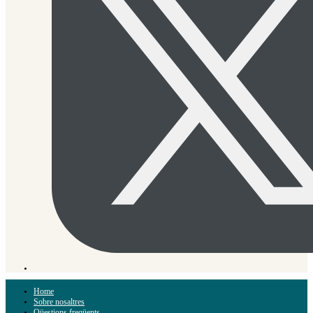
Home
Sobre nosaltres
Qüestions freqüents