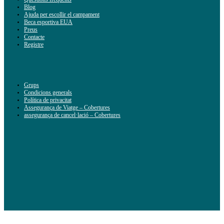
Blog
Ajuda per escollir el campament
Beca esportiva EUA
Preus
Contacte
Registre
Grups
Condicions generals
Política de privacitat
Assegurança de Viatge – Cobertures
assegurança de cancel·lació – Cobertures