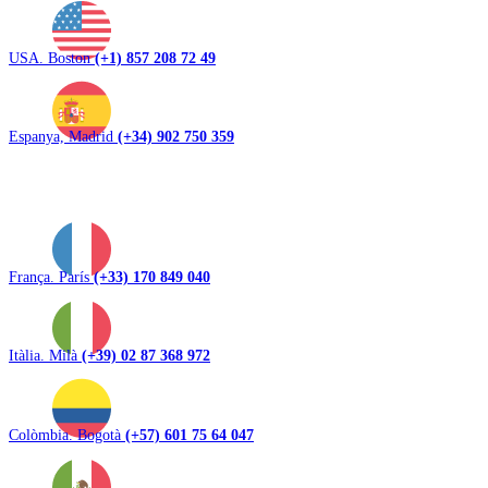
USA. Boston
(+1) 857 208 72 49
Espanya, Madrid
(+34) 902 750 359
França. París
(+33) 170 849 040
Itàlia. Milà
(+39) 02 87 368 972
Colòmbia. Bogotà
(+57) 601 75 64 047