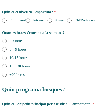
i
n
c
Quin és el nivell de l'esportista?
*
i
p
Principiant
Intermedi
Avançat
Elit/Professional
a
l
*
Quantes hores s'entrena a la setmana?
e
– 5 hores
l
5 – 9 hores
10-15 hores
15 – 20 hores
+20 hores
Quin programa busques?
Quin és l'objectiu principal per assistir al Campament?
*