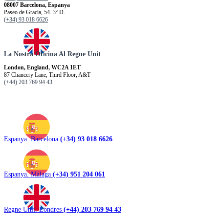
08007 Barcelona, Espanya
Paseo de Gracia, 54. 3º D.
(+34) 93 018 6626
La Nostra Oficina Al Regne Unit
London, England, WC2A 1ET
87 Chancery Lane, Third Floor, A&T
(+44) 203 769 94 43
Espanya. Barcelona
(+34) 93 018 6626
Espanya. Màlaga
(+34) 951 204 061
Regne Unit. Londres
(+44) 203 769 94 43